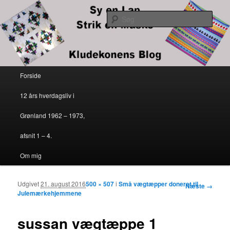
Kludekonens blog
Søg
Sy en lap – strik en maske
Primær menu
Forside
Fortsæt til primært indhold
Fortsæt til sekundært indhold
12 års hverdagsliv i
Grønland 1962 – 1973,
afsnit 1 – 4.
Om mig
Udgivet
21. august 2016
500 × 507
i
Små vægtæpper doneret til
Billednavigation
Næste →
Julemærkehjemmene
sussan vægtæppe 1