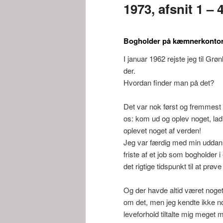
1973, afsnit 1 – 4
Bogholder på kæmnerkontor
I januar 1962 rejste jeg til G
der.
Hvordan finder man på det?
Det var nok først og fremmest 
os: kom ud og oplev noget, lad v
oplevet noget af verden!
Jeg var færdig med min uddann
friste af et job som bogholder i 
det rigtige tidspunkt til at prøv
Og der havde altid været noget
om det, men jeg kendte ikke no
leveforhold tiltalte mig meget