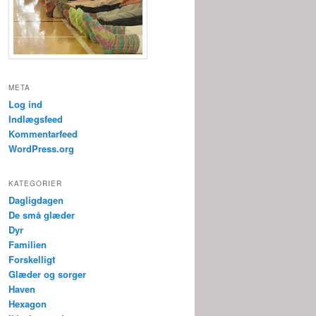
META
Log ind
Indlægsfeed
Kommentarfeed
WordPress.org
KATEGORIER
Dagligdagen
De små glæder
Dyr
Familien
Forskelligt
Glæder og sorger
Haven
Hexagon