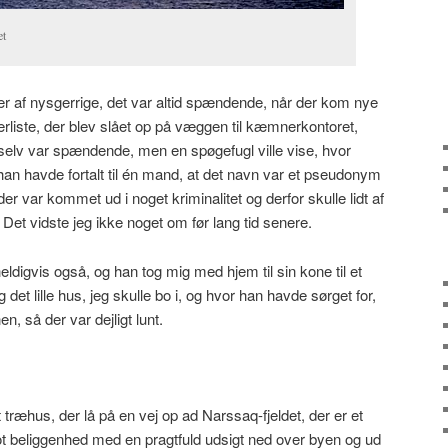
et
r af nysgerrige, det var altid spændende, når der kom nye
liste, der blev slået op på væggen til kæmnerkontoret,
g selv var spændende, men en spøgefugl ville vise, hvor
 han havde fortalt til én mand, at det navn var et pseudonym
er var kommet ud i noget kriminalitet og derfor skulle lidt af
Det vidste jeg ikke noget om før lang tid senere.
ldigvis også, og han tog mig med hjem til sin kone til et
det lille hus, jeg skulle bo i, og hvor han havde sørget for,
n, så der var dejligt lunt.
lt træhus, der lå på en vej op ad Narssaq-fjeldet, der er et
lot beliggenhed med en pragtfuld udsigt ned over byen og ud