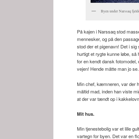
Byen under Narssaq fjeld
På kajen i Narssaq stod masse
mennesker, og på den passager
stod der et pigenavn! Det i si
hurtigt et rygte kunne løbe, så
for en kendt dansk fotomodel, d
vejen! Hende måtte man jo se. 
Min chef, kæmneren, var der he
måltid mad, inden han viste mig 
at der var tændt op i kakkelovne
Mit hus.
Min tjenestebolig var et lille gu
vartegn for byen. Det var en f