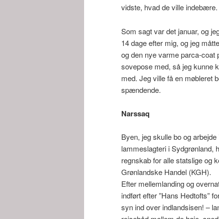
vidste, hvad de ville indebære.
Som sagt var det januar, og je
14 dage efter mig, og jeg mått
og den nye varme parca-coat på
sovepose med, så jeg kunne kla
med. Jeg ville få en møbleret bo
spændende.
Narssaq
Byen, jeg skulle bo og arbejde 
lammeslagteri i Sydgrønland, 
regnskab for alle statslige o
Grønlandske Handel (KGH).
Efter mellemlanding og overnat
indført efter ”Hans Hedtofts” fo
syn ind over indlandsisen! – la
rejsebåd mellem de høje, sned