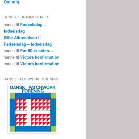
Om mig
SENESTE KOMMENTARER
hanne
til
Fødselsdag –
fødselsdag
Gitte Albrechtsen
til
Fødselsdag – fødselsdag
hanne
til
For 60 år siden…
hanne
til
Victors konfirmation
hanne
til
Victors konfirmation
DANSK PATCHWORKFORENING