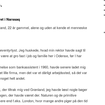
.
et i Narssaq
rønland, 22 år gammel, alene og uden at kende et menneske
eventyrlyst. Jeg huskede, hvad min rektor havde sagt til
ære at gro fast i job og familie her i Odense, før I har
else som bankassistent i 1960, havde senere ladet mig
et lille firma, men det var et dårligt arbejdssted, så det var
e noget helt andet.
, der tiltrak mig ved Grønland, jeg havde læst nogle bøger
gen, der havde været der. Naturen og de primitive
 mere end f.eks. London, hvor mange andre piger på den tid