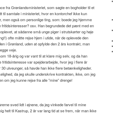
nce fra Grønlandsministeriet, som søgte en bogholder til et
 til samtale i ministeriet, hvor en kontorchef ikke kun
er, men også om personlige ting, som: boede jeg hjemme
e fritidsinteresser? osv. Han begrundede det pænt med en
 oplevet, at sådanne små unge piger i strutskørter og høje
!!) ofte måtte rejse hjem i utide, når de oplevede den
erden i Grønland, uden at opfylde den 2 års kontrakt, man
begge veje.
om 18-årig og var vant til at klare mig selv, og da han
fritidsinteresse var spejderarbejde, hvor jeg i flere år
r 30 ulveunger, så havde han ikke flere betænkeligheder.
lighed, da jeg skulle underskrive kontrakten, ikke, om jeg
n om jeg kunne rejse fra alle ”mine” drenge!
rne sved lidt i øjnene, da jeg vinkede farvel til mine
ig helt til Kastrup, 2 år var lang tid at se frem, når man ikke