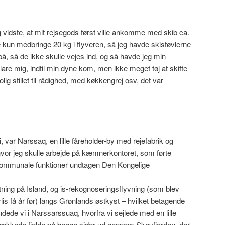
g vidste, at mit rejsegods først ville ankomme med skib ca.
e kun medbringe 20 kg i flyveren, så jeg havde skistøvlerne
, så de ikke skulle vejes ind, og så havde jeg min
re mig, indtil min dyne kom, men ikke meget tøj at skifte
lig stillet til rådighed, med køkkengrej osv, det var
i, var Narssaq, en lille fåreholder-by med rejefabrik og
hvor jeg skulle arbejde på kæmnerkontoret, som førte
g kommunale funktioner undtagen Den Kongelige
ning på Island, og is-rekognoseringsflyvning (som blev
rlis få år før) langs Grønlands østkyst – hvilket betagende
ndede vi i Narssarssuaq, hvorfra vi sejlede med en lille
ækkede fjelde på begge sider ud gennem Skovfjorden, der