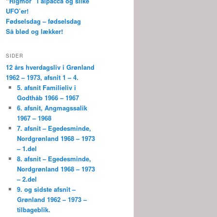
“Rigmor” i alpacca og silke
UFO’er!
Fødselsdag – fødselsdag
Så blød og lækker!
SIDER
12 års hverdagsliv i Grønland
1962 – 1973, afsnit 1 – 4.
5. afsnit Familieliv i
Godthåb 1966 – 1967
6. afsnit, Angmagssalik
1967 – 1968
7. afsnit – Egedesminde,
Nordgrønland 1968 – 1973
– 1.del
8. afsnit – Egedesminde,
Nordgrønland 1968 – 1973
– 2.del
9. og sidste afsnit –
Grønland 1962 – 1973 –
tilbageblik.