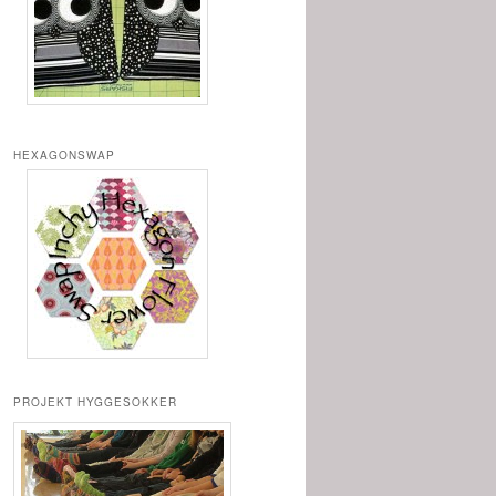
HEXAGONSWAP
PROJEKT HYGGESOKKER