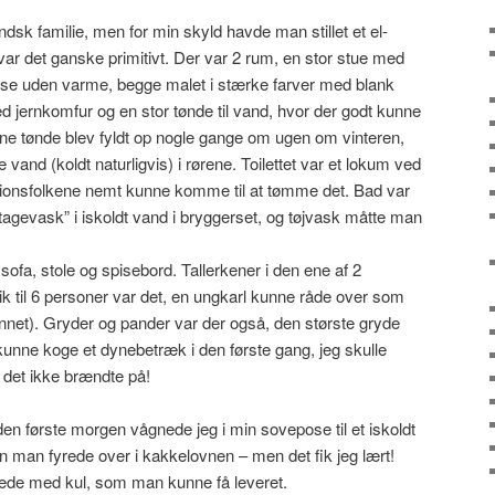
andsk familie, men for min skyld havde man stillet et el-
var det ganske primitivt. Der var 2 rum, en stor stue med
else uden varme, begge malet i stærke farver med blank
d jernkomfur og en stor tønde til vand, hvor der godt kunne
e tønde blev fyldt op nogle gange om ugen om vinteren,
and (koldt naturligvis) i rørene. Toilettet var et lokum ved
ationsfolkene nemt kunne komme til at tømme det. Bad var
etagevask” i iskoldt vand i bryggerset, og tøjvask måtte man
ofa, stole og spisebord. Tallerkener i den ene af 2
ik til 6 personer var det, en ungkarl kunne råde over som
nnet). Gryder og pander var der også, den største gryde
g kunne koge et dynebetræk i den første gang, jeg skulle
t det ikke brændte på!
den første morgen vågnede jeg i min sovepose til et iskoldt
an man fyrede over i kakkelovnen – men det fik jeg lært!
ede med kul, som man kunne få leveret.