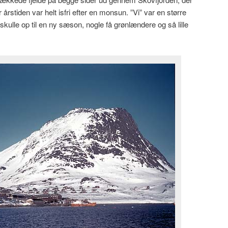
r årstiden var helt isfri efter en monsun. ”Vi” var en større
kulle op til en ny sæson, nogle få grønlændere og så lille