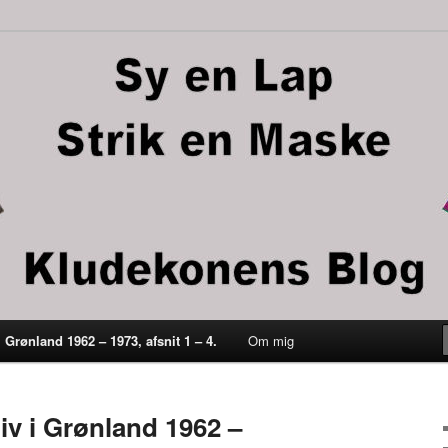
trik en maske
i Grønland 1962 – 1973, afsnit 1 – 4.
Om mig
ld
iv i Grønland 1962 –