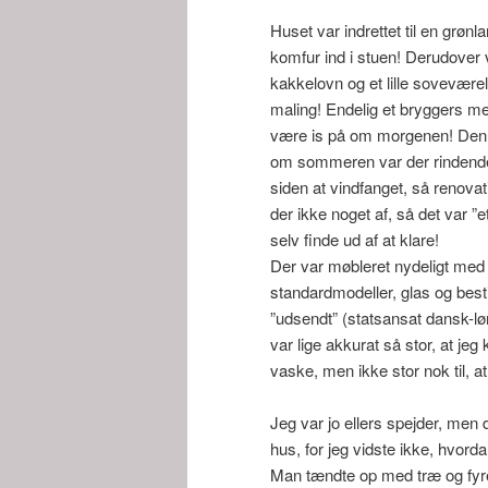
Huset var indrettet til en grønl
komfur ind i stuen! Derudover 
kakkelovn og et lille sovevær
maling! Endelig et bryggers me
være is på om morgenen! Denn
om sommeren var der rindende v
siden at vindfanget, så renov
der ikke noget af, så det var ”
selv finde ud af at klare!
Der var møbleret nydeligt med s
standardmodeller, glas og best
”udsendt” (statsansat dansk-lø
var lige akkurat så stor, at je
vaske, men ikke stor nok til, a
Jeg var jo ellers spejder, men 
hus, for jeg vidste ikke, hvord
Man tændte op med træ og fyr