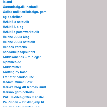
Island
Garnudsalg.dk, netbutik
Geilsk unikt strikdesign, garn
og opskrifter
HANNE's netbutik
HANNES blog
HANNEs patchworkbutik
Helene Juuls blog
Helene Juuls netbutik
Hendes Verdens
håndarbejdsopskrifter
Kludekoner.dk – min egen
hjemmeside
Kludemutter
Knitting by Kaae
Lær at frihåndsquilte
Madam Munch Strik
Maria's blog All Momas Quilt
Markno garn/netbutik
P&B Textiles gratis mønstre
På Pinden – strikkehjælp til
strikkeglade kvinder…og