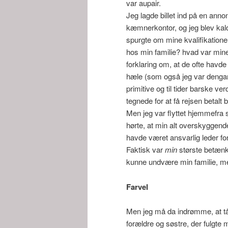
var aupair.
Jeg lagde billet ind på en anno
kæmnerkontor, og jeg blev kaldt
spurgte om mine kvalifikation
hos min familie? hvad var min
forklaring om, at de ofte havde
hæle (som også jeg var dengang
primitive og til tider barske v
tegnede for at få rejsen betalt 
Men jeg var flyttet hjemmefra s
hørte, at min alt overskyggende 
havde været ansvarlig leder fo
Faktisk var
min
største betænke
kunne undvære min familie, me
Farvel
Men jeg må da indrømme, at tåre
forældre og søstre, der fulgte m