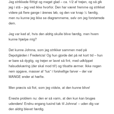
Jeg strikkede flittigt og meget glad – ca. 1/2 af trøjen, og så gik
jeg i stå – jeg ved ikke hvorfor. Den har været fremme og strikket
videre på flere gange i årenes løb, og den var knap ½ færdig,
men nu kunne jeg ikke se diagrammerne, selv om jeg forstørrede
dem.
Jeg var ked af, hvis den aldrig skulle blive færdig, men hvem
kunne hjælpe mig?
Det kunne Johnna, som jeg strikker sammen med på
Depotgården i Fredericia! Og hun gjorde det på ret kort tid – hun
er bare så dygtig, og trøjen er lavet så fint, med udklippet
halsudskæring (der skal mod til!) og tilsatte ærmer. Ikke nogen
nem opgave, masser af “lus” i forskellige farver – der var
MANGE ender at hæfte.
Men præcis så flot, som jeg vidste, at den kunne blive!
Eneste problem nu: den er så varm, at den kun kan bruges
udendørs! Endnu engang tusind tak til Johnna! – uden dig var
den aldrig blevet færdig.