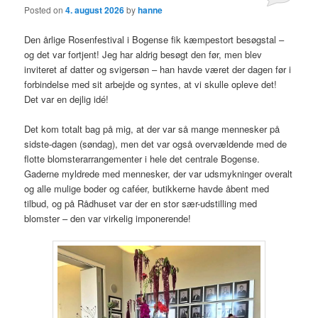
Posted on
4. august 2026
by
hanne
Den årlige Rosenfestival i Bogense fik kæmpestort besøgstal –
og det var fortjent! Jeg har aldrig besøgt den før, men blev
inviteret af datter og svigersøn – han havde været der dagen før i
forbindelse med sit arbejde og syntes, at vi skulle opleve det!
Det var en dejlig idé!
Det kom totalt bag på mig, at der var så mange mennesker på
sidste-dagen (søndag), men det var også overvældende med de
flotte blomsterarrangementer i hele det centrale Bogense.
Gaderne myldrede med mennesker, der var udsmykninger overalt
og alle mulige boder og caféer, butikkerne havde åbent med
tilbud, og på Rådhuset var der en stor sær-udstilling med
blomster – den var virkelig imponerende!