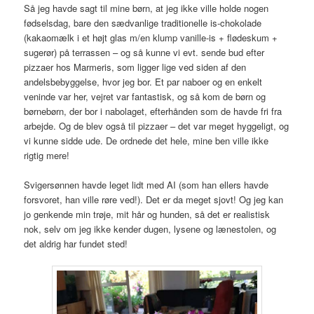
Så jeg havde sagt til mine børn, at jeg ikke ville holde nogen
fødselsdag, bare den sædvanlige traditionelle is-chokolade
(kakaomælk i et højt glas m/en klump vanille-is + flødeskum +
sugerør) på terrassen – og så kunne vi evt. sende bud efter
pizzaer hos Marmeris, som ligger lige ved siden af den
andelsbebyggelse, hvor jeg bor. Et par naboer og en enkelt
veninde var her, vejret var fantastisk, og så kom de børn og
børnebørn, der bor i nabolaget, efterhånden som de havde fri fra
arbejde. Og de blev også til pizzaer – det var meget hyggeligt, og
vi kunne sidde ude. De ordnede det hele, mine ben ville ikke
rigtig mere!
Svigersønnen havde leget lidt med AI (som han ellers havde
forsvoret, han ville røre ved!). Det er da meget sjovt! Og jeg kan
jo genkende min trøje, mit hår og hunden, så det er realistisk
nok, selv om jeg ikke kender dugen, lysene og lænestolen, og
det aldrig har fundet sted!