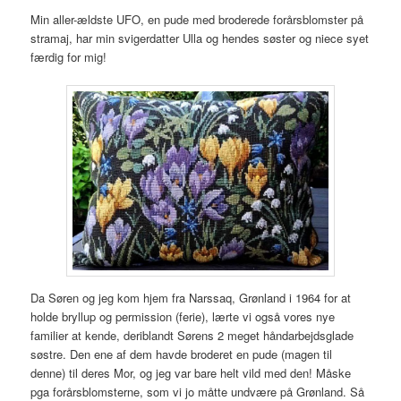
Min aller-ældste UFO, en pude med broderede forårsblomster på
stramaj, har min svigerdatter Ulla og hendes søster og niece syet
færdig for mig!
Da Søren og jeg kom hjem fra Narssaq, Grønland i 1964 for at
holde bryllup og permission (ferie), lærte vi også vores nye
familier at kende, deriblandt Sørens 2 meget håndarbejdsglade
søstre. Den ene af dem havde broderet en pude (magen til
denne) til deres Mor, og jeg var bare helt vild med den! Måske
pga forårsblomsterne, som vi jo måtte undvære på Grønland. Så