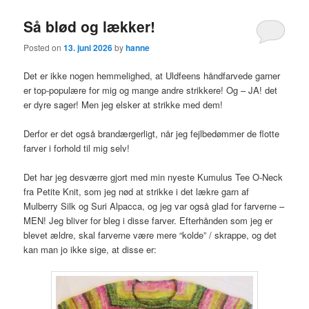
Så blød og lækker!
Posted on
13. juni 2026
by
hanne
Det er ikke nogen hemmelighed, at Uldfeens håndfarvede garner
er top-populære for mig og mange andre strikkere! Og – JA! det
er dyre sager! Men jeg elsker at strikke med dem!
Derfor er det også brandærgerligt, når jeg fejlbedømmer de flotte
farver i forhold til mig selv!
Det har jeg desværre gjort med min nyeste Kumulus Tee O-Neck
fra Petite Knit, som jeg nød at strikke i det lækre garn af
Mulberry Silk og Suri Alpacca, og jeg var også glad for farverne –
MEN! Jeg bliver for bleg i disse farver. Efterhånden som jeg er
blevet ældre, skal farverne være mere “kolde” / skrappe, og det
kan man jo ikke sige, at disse er: