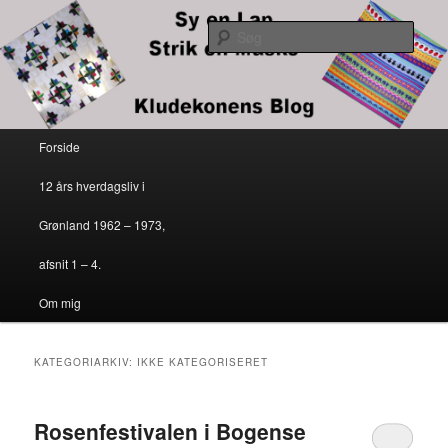
Kludekonens blog
Søg
Sy en lap – strik en maske
Primær menu
Forside
Fortsæt til primært indhold
Fortsæt til sekundært indhold
12 års hverdagsliv i
Grønland 1962 – 1973,
afsnit 1 – 4.
Om mig
KATEGORIARKIV:
IKKE KATEGORISERET
Rosenfestivalen i Bogense