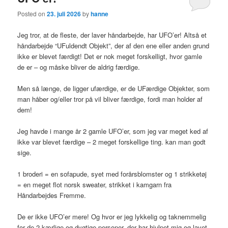
Posted on
23. juli 2026
by
hanne
Jeg tror, at de fleste, der laver håndarbejde, har UFO’er! Altså et
håndarbejde “UFuldendt Objekt”, der af den ene eller anden grund
ikke er blevet færdigt! Det er nok meget forskelligt, hvor gamle
de er – og måske bliver de aldrig færdige.
Men så længe, de ligger ufærdige, er de UFærdige Objekter, som
man håber og/eller tror på vil bliver færdige, fordi man holder af
dem!
Jeg havde i mange år 2 gamle UFO’er, som jeg var meget ked af
ikke var blevet færdige – 2 meget forskellige ting. kan man godt
sige.
1 broderi = en sofapude, syet med forårsblomster og 1 strikketøj
= en meget flot norsk sweater, strikket i kamgarn fra
Håndarbejdes Fremme.
De er ikke UFO’er mere! Og hvor er jeg lykkelig og taknemmelig
for de 2 kærlige og dygtige personer, der har hjulpet mig og lavet