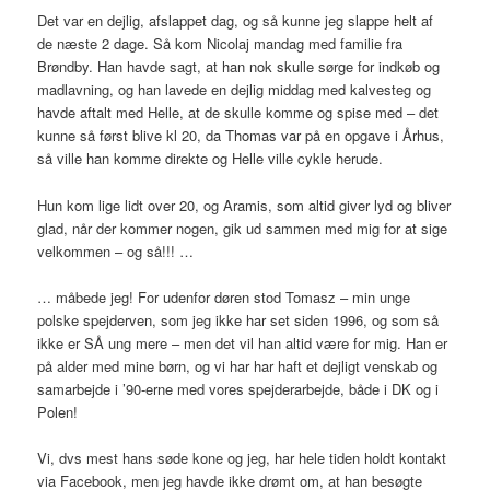
Det var en dejlig, afslappet dag, og så kunne jeg slappe helt af
de næste 2 dage. Så kom Nicolaj mandag med familie fra
Brøndby. Han havde sagt, at han nok skulle sørge for indkøb og
madlavning, og han lavede en dejlig middag med kalvesteg og
havde aftalt med Helle, at de skulle komme og spise med – det
kunne så først blive kl 20, da Thomas var på en opgave i Århus,
så ville han komme direkte og Helle ville cykle herude.
Hun kom lige lidt over 20, og Aramis, som altid giver lyd og bliver
glad, når der kommer nogen, gik ud sammen med mig for at sige
velkommen – og så!!! …
… måbede jeg! For udenfor døren stod Tomasz – min unge
polske spejderven, som jeg ikke har set siden 1996, og som så
ikke er SÅ ung mere – men det vil han altid være for mig. Han er
på alder med mine børn, og vi har har haft et dejligt venskab og
samarbejde i ’90-erne med vores spejderarbejde, både i DK og i
Polen!
Vi, dvs mest hans søde kone og jeg, har hele tiden holdt kontakt
via Facebook, men jeg havde ikke drømt om, at han besøgte