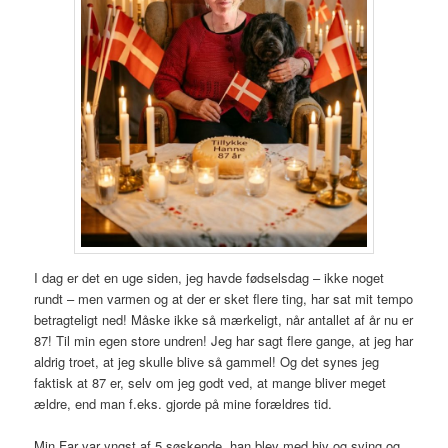
I dag er det en uge siden, jeg havde fødselsdag – ikke noget
rundt – men varmen og at der er sket flere ting, har sat mit tempo
betragteligt ned! Måske ikke så mærkeligt, når antallet af år nu er
87! Til min egen store undren! Jeg har sagt flere gange, at jeg har
aldrig troet, at jeg skulle blive så gammel! Og det synes jeg
faktisk at 87 er, selv om jeg godt ved, at mange bliver meget
ældre, end man f.eks. gjorde på mine forældres tid.
Min Far var yngst af 5 søskende, han blev med hiv og sving og