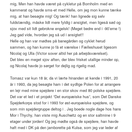
mig, Men han havde været på cykletur på Bornholm med en
kammerat og havde sms-et med Helle, om jeg mon kunne tænke
mig, at han besøgte mig! Og tænk! han lignede sig selv
fuldstændig, måske lidt mere fyldig i ansigtet, men ligeså sød og
sjov med sit lidt gebrokne engelsk! (Meget bedre end i -90’erne !)
Jeg gad vide, hvordan jeg så ud i ansigtet!!
Helle og han var mødtes på banegården og cyklet herud
sammen, og han kunne jo få et værelse i Fælleshuset ligesom
Nicolaj og Ulla (Victor sover altid her på arbejdsværelset).
Det blev en meget sjov aften, der blev frisket utallige minder op,
og Nicolaj havde jo sørget for dejlig og rigelig mad.
Tomasz var kun 18 år, da vi lærte hinanden at kende i 1991, 20
år i 1993, da jeg besøgte ham i det sydlige Polen for at arrangere
en lejr med mine spejdere i en stor skov med 80 polske spejdere.
Det var et led i et projekt “Det europæiske hus”, som Det Danske
Spejderkorps stod for i 1993 for øst-europæiske spejdere, og
som min spejdergruppe deltog i . Jeg boede nogle dage hos hans
Mor i Thychy, han viste mig Auschwitz og en stor saltmine i 9
etager under jorden! Og jeg mødte også de spejdere, han havde
haft med i DK på den jamborette på Kulsø, som jeg var leder af