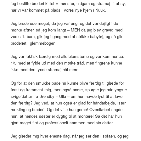
jeg bestilte broderi-kittet = mønster, uldgarn og stramaj til at sy,
når vi var kommet på plads i vores nye hjem i Nuuk.
Jeg broderede meget, da jeg var ung, og det var dejligt i de
mørke aftner, så jeg kom langt – MEN da jeg blev gravid med
vores 1. barn, gik jeg i gang med at strikke babytøj, og så gik
broderiet i glemmebogen!
Jeg var faktisk færdig med alle blomsterne og var kommer ca.
1/3 med at fylde ud med den mørke tråd, men fingrene kunne
ikke med den tynde stramaj-nål mere!
Og for at den smukke pude nu kunne blive færdig til glæde for
først og fremmest mig, men også andre, spurgte jeg min yngste
svigerdatter fra Brøndby – Ulla – om hun havde lyst til at lave
den færdig? Jeg ved, at hun også er glad for håndarbejde, især
hækling og broderi. Og det ville hun gerne! Ovenikøbet sagde
hun, at hendes søster er dygtig til at montere! Så det har hun
gjort meget fint og professionelt sammen med sin datter.
Jeg glæder mig hver eneste dag, når jeg ser den i sofaen, og jeg