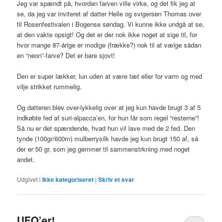
Jeg var spændt på, hvordan farven ville virke, og det fik jeg at
se, da jeg var inviteret af datter Helle og svigersøn Thomas over
til Rosenfestivalen i Bogense søndag. Vi kunne ikke undgå at se,
at den vakte opsigt! Og det er der nok ikke noget at sige til, for
hvor mange 87-årige er modige (frække?) nok til at vælge sådan
en “neon”-farve? Det er bare sjovt!
Den er super lækker, lun uden at være tæt eller for varm og med
vilje strikket rummelig.
Og datteren blev over-lykkelig over at jeg kun havde brugt 3 af 5
indkøbte fed af suri-alpacca’en, for hun får som regel “resterne”!
Så nu er det spændende, hvad hun vil lave med de 2 fed. Den
tynde (100gr/600m) mulberrysilk havde jeg kun brugt 150 af, så
der er 50 gr, som jeg gemmer til sammenstrkning med noget
andet.
Udgivet i
Ikke kategoriseret
|
Skriv et svar
UFO’er!