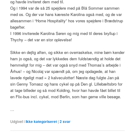
og havde inviteret dem med til.
Og i 1994 var de så 25 spejdere med på Blå Sommer sammen
med os. Og der var hans kæreste Karolina også med, og de var
allesammen i “Home Hospitality” hos vores spejdere i Brædstrup
bagefter.
I 1996 inviterede Karolina Søren og mig med til deres bryllup i
Thychy – det var en stor oplevelse!
Sikke en dejlig aften, og sikke en overraskelse, mine børn kender
ham jo også, og det var lykkedes dem fuldstændig at holde det
hemmeligt for mig – det var også snyd med Thomas’s arbejde i
Århus! – og Nicolaj var spændt på, om jeg opdagede, at han
lavede rigeligt mad = 2 kalveculotter! Næste dag fulgte Jan på
sin Genny Tomasz og hans cykel op på Den gl. Lillebæltsbro for
at tage billeder og så mod Kolding, hvor han havde fået billet til
en Flix-bus incl. cykel, mod Berlin, som han gerne ville besøge.
…
Udgivet i
Ikke kategoriseret
|
2
svar