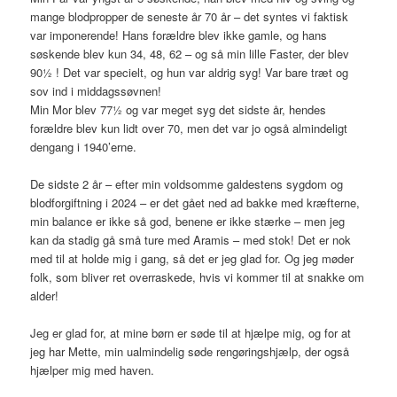
mange blodpropper de seneste år 70 år – det syntes vi faktisk
var imponerende! Hans forældre blev ikke gamle, og hans
søskende blev kun 34, 48, 62 – og så min lille Faster, der blev
90½ ! Det var specielt, og hun var aldrig syg! Var bare træt og
sov ind i middagssøvnen!
Min Mor blev 77½ og var meget syg det sidste år, hendes
forældre blev kun lidt over 70, men det var jo også almindeligt
dengang i 1940’erne.
De sidste 2 år – efter min voldsomme galdestens sygdom og
blodforgiftning i 2024 – er det gået ned ad bakke med kræfterne,
min balance er ikke så god, benene er ikke stærke – men jeg
kan da stadig gå små ture med Aramis – med stok! Det er nok
med til at holde mig i gang, så det er jeg glad for. Og jeg møder
folk, som bliver ret overraskede, hvis vi kommer til at snakke om
alder!
Jeg er glad for, at mine børn er søde til at hjælpe mig, og for at
jeg har Mette, min ualmindelig søde rengøringshjælp, der også
hjælper mig med haven.