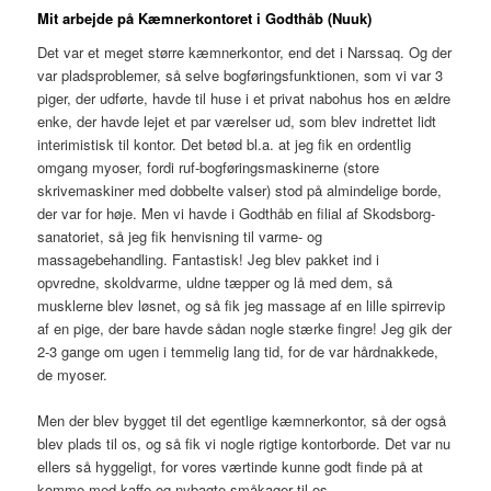
Mit arbejde på Kæmnerkontoret i Godthåb (Nuuk)
Det var et meget større kæmnerkontor, end det i Narssaq. Og der
var pladsproblemer, så selve bogføringsfunktionen, som vi var 3
piger, der udførte, havde til huse i et privat nabohus hos en ældre
enke, der havde lejet et par værelser ud, som blev indrettet lidt
interimistisk til kontor. Det betød bl.a. at jeg fik en ordentlig
omgang myoser, fordi ruf-bogføringsmaskinerne (store
skrivemaskiner med dobbelte valser) stod på almindelige borde,
der var for høje. Men vi havde i Godthåb en filial af Skodsborg-
sanatoriet, så jeg fik henvisning til varme- og
massagebehandling. Fantastisk! Jeg blev pakket ind i
opvredne, skoldvarme, uldne tæpper og lå med dem, så
musklerne blev løsnet, og så fik jeg massage af en lille spirrevip
af en pige, der bare havde sådan nogle stærke fingre! Jeg gik der
2-3 gange om ugen i temmelig lang tid, for de var hårdnakkede,
de myoser.
Men der blev bygget til det egentlige kæmnerkontor, så der også
blev plads til os, og så fik vi nogle rigtige kontorborde. Det var nu
ellers så hyggeligt, for vores værtinde kunne godt finde på at
komme med kaffe og nybagte småkager til os.