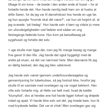
tilbage til sin kone – de boede i den anden ende af huset – for at
fortælle hende det. Hun havde nemlig bedt ham om at huske at
drille Søren, for da jeg var til damefrokost hos hende en uge før,
og hun spurgte “hvornår skal det være?”, var hun så forgrint af, at
jeg svarede: “på fredag”. Hun havde selv 4 børn og vidste jo mere
om uforudsigeligheden ved fødsler end sådan en ung
førstegangs-fødende kone. Hun kom på barselbesøg på
sygehuset og fortalte det selv.
1 uge skulle man ligge der, men jeg fik mange besøg og mange
fine gaver til den lille. Jeg havde det også hyggeligt med de
andre på stuen, så det var nærmest ferie. Men desværre fik jeg
en dårlig besked, den dag jeg blev udskrevet.
Jeg havde selv været igennem underlivsundersøgelse og
gennemlysning for tuberkulose, så jeg forstod ikke, hvorfor jeg
skulle til en samtale med overlægen og var noget beklemt. Han
ville selv fortælle mig, at Helle var født med, hvad de kaldte
“klumpfod”, dvs at hendes ene fod havde ligget forkert og drejede
indad og opad. Vi havde ikke selv set det, jeg troede bare, hun lå
med krydsede fødder. Det var et chok! Men overlægen gav sig