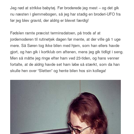
Jeg nød at strikke babytøj. Før broderede jeg mest – og det gik
nu næsten i glemmebogen, så jeg har stadig en broderi-UFO fra
før jeg blev gravid, der aldrig er blevet færdig!
Fødslen ramte præcist terminsdatoen, på trods af at
jordemoderen til rutinetjek dagen før mente, at der ville gå 1 uge
mere. Så Søren tog ikke bilen med hjem, som han ellers havde
gjort, og han gik i kortklub om aftenen, mens jeg gik tidligt i seng.
Men så måtte jeg ringe efter ham ved 23-tiden, og hans venner
fortalte, at de aldrig havde set ham løbe så stærkt, som da han
skulle hen over “Sletten” og hente bilen hos sin kollega!