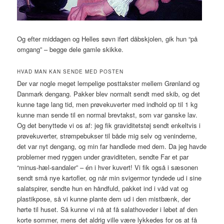
Og efter middagen og Helles søvn iført dåbskjolen, gik hun “på
omgang” – begge dele gamle skikke.
HVAD MAN KAN SENDE MED POSTEN
Der var nogle meget lempelige posttakster mellem Grønland og
Danmark dengang. Pakker blev normalt sendt med skib, og det
kunne tage lang tid, men prøvekuverter med indhold op til 1 kg
kunne man sende til en normal brevtakst, som var ganske lav.
Og det benyttede vi os af: jeg fik graviditetstøj sendt enkeltvis i
prøvekuverter, strømpebukser til både mig selv og veninderne,
det var nyt dengang, og min far handlede med dem. Da jeg havde
problemer med ryggen under graviditeten, sendte Far et par
“minus-hæl-sandaler” – én i hver kuvert! Vi fik også i sæsonen
sendt små nye kartofler, og når min svigermor tyndede ud i sine
salatspirer, sendte hun en håndfuld, pakket ind i våd vat og
plastikpose, så vi kunne plante dem ud i den mistbænk, der
hørte til huset. Så kunne vi nå at få salathoveder i løbet af den
korte sommer, mens det aldrig ville være lykkedes for os at få