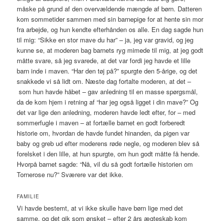
måske på grund af den overvældende mængde af børn. Datteren
kom sommetider sammen med sin barnepige for at hente sin mor
fra arbejde, og hun kendte efterhånden os alle. En dag sagde hun
til mig: “Sikke en stor mave du har” – ja, jeg var gravid, og jeg
kunne se, at moderen bag barnets ryg mimede til mig, at jeg godt
måtte svare, så jeg svarede, at det var fordi jeg havde et lille
barn inde i maven. “Har den tøj på?” spurgte den 5-årige, og det
snakkede vi så lidt om. Næste dag fortalte moderen, at det –
som hun havde håbet – gav anledning til en masse spørgsmål,
da de kom hjem i retning af “har jeg også ligget i din mave?” Og
det var lige den anledning, moderen havde ledt efter, for – med
sommerfugle i maven – at fortælle barnet en godt forberedt
historie om, hvordan de havde fundet hinanden, da pigen var
baby og greb ud efter moderens røde negle, og moderen blev så
forelsket i den lille, at hun spurgte, om hun godt måtte få hende.
Hvorpå barnet sagde: “Nå, vil du så godt fortælle historien om
Tornerose nu?” Sværere var det ikke.
FAMILIE
Vi havde bestemt, at vi ikke skulle have børn lige med det
samme, og det gik som ønsket – efter 2 års ægteskab kom