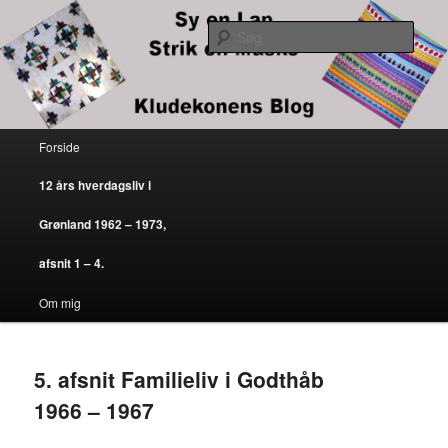
Kludekonens blog
Søg
Sy en lap – strik en maske
Primær menu
Forside
Fortsæt til primært indhold
Fortsæt til sekundært indhold
12 års hverdagsliv i
Grønland 1962 – 1973,
afsnit 1 – 4.
Om mig
5. afsnit Familieliv i Godthåb
1966 – 1967