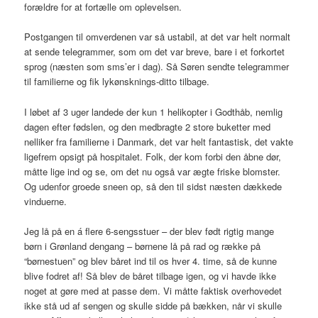
forældre for at fortælle om oplevelsen.
Postgangen til omverdenen var så ustabil, at det var helt normalt
at sende telegrammer, som om det var breve, bare i et forkortet
sprog (næsten som sms’er i dag). Så Søren sendte telegrammer
til familierne og fik lykønsknings-ditto tilbage.
I løbet af 3 uger landede der kun 1 helikopter i Godthåb, nemlig
dagen efter fødslen, og den medbragte 2 store buketter med
nelliker fra familierne i Danmark, det var helt fantastisk, det vakte
ligefrem opsigt på hospitalet. Folk, der kom forbi den åbne dør,
måtte lige ind og se, om det nu også var ægte friske blomster.
Og udenfor groede sneen op, så den til sidst næsten dækkede
vinduerne.
Jeg lå på en á flere 6-sengsstuer – der blev født rigtig mange
børn i Grønland dengang – børnene lå på rad og række på
“børnestuen” og blev båret ind til os hver 4. time, så de kunne
blive fodret af! Så blev de båret tilbage igen, og vi havde ikke
noget at gøre med at passe dem. Vi måtte faktisk overhovedet
ikke stå ud af sengen og skulle sidde på bækken, når vi skulle