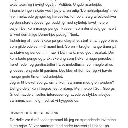
aktiviteter, og i øvrigt også til Politiets Ungdomsarbejde.
Finansieringen skete ved hjælp af en årlig ”Børnehjælpsdag” med
hjemmelavede gynger og karuseller, tombola, salg af æbleskiver
og den store succes: gul budding med syltetøj, lavet i store
baljer! Der kom mange penge i kassen, som der stadig gør hvert
år ved den årlige Børne-hjælpsdag i Nuuk.
Indretning af huset skete på grundlag af et stort antal tiggerbreve,
som gildeledelsen – 3 mand incl. Søren – brugte mange timer på
at skrive og sende til firmaer i Danmark, med godt resultat. Der
kom både penge og praktiske ting som f.eks. umage porcelæn
fra et rederi og gardinstoffer fra et møbelfirma, som nogle af os
gildesøstre syede til gardiner. Det blev et flot hus, og vi havde
mange gode timer med arbejdet.
Jeg er tit blevet spurgt, om vi kom sammen med grønlændere?
Det gjorde vi kun i begrænset omfang, Men netop i Sct. Georgs
Gildet havde vi fælles interesser og lavede et stykke arbejde
sammen, samtidig med, at vi hyggede os.
REJSEN TIL NORDGRØNLAND
Da Helle var 5 måneder gammel fik jeg en spændende invitation
til en rejse. Vi var sammen med andre inviteret til frokost på