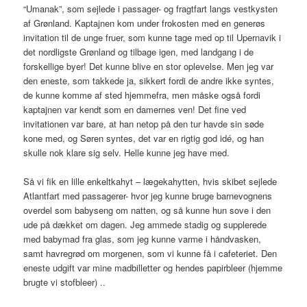
“Umanak”, som sejlede i passager- og fragtfart langs vestkysten
af Grønland. Kaptajnen kom under frokosten med en generøs
invitation til de unge fruer, som kunne tage med op til Upernavik i
det nordligste Grønland og tilbage igen, med landgang i de
forskellige byer! Det kunne blive en stor oplevelse. Men jeg var
den eneste, som takkede ja, sikkert fordi de andre ikke syntes,
de kunne komme af sted hjemmefra, men måske også fordi
kaptajnen var kendt som en damernes ven! Det fine ved
invitationen var bare, at han netop på den tur havde sin søde
kone med, og Søren syntes, det var en rigtig god idé, og han
skulle nok klare sig selv. Helle kunne jeg have med.
Så vi fik en lille enkeltkahyt – lægekahytten, hvis skibet sejlede
Atlantfart med passagerer- hvor jeg kunne bruge barnevognens
overdel som babyseng om natten, og så kunne hun sove i den
ude på dækket om dagen. Jeg ammede stadig og supplerede
med babymad fra glas, som jeg kunne varme i håndvasken,
samt havregrød om morgenen, som vi kunne få i cafeteriet. Den
eneste udgift var mine madbilletter og hendes papirbleer (hjemme
brugte vi stofbleer) ..