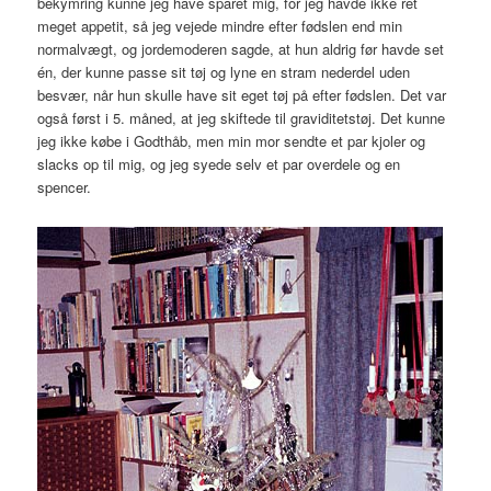
bekymring kunne jeg have sparet mig, for jeg havde ikke ret
meget appetit, så jeg vejede mindre efter fødslen end min
normalvægt, og jordemoderen sagde, at hun aldrig før havde set
én, der kunne passe sit tøj og lyne en stram nederdel uden
besvær, når hun skulle have sit eget tøj på efter fødslen. Det var
også først i 5. måned, at jeg skiftede til graviditetstøj. Det kunne
jeg ikke købe i Godthåb, men min mor sendte et par kjoler og
slacks op til mig, og jeg syede selv et par overdele og en
spencer.