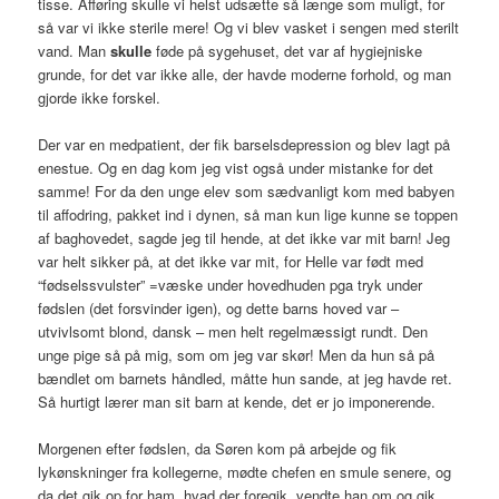
tisse. Afføring skulle vi helst udsætte så længe som muligt, for
så var vi ikke sterile mere! Og vi blev vasket i sengen med sterilt
vand. Man
skulle
føde på sygehuset, det var af hygiejniske
grunde, for det var ikke alle, der havde moderne forhold, og man
gjorde ikke forskel.
Der var en medpatient, der fik barselsdepression og blev lagt på
enestue. Og en dag kom jeg vist også under mistanke for det
samme! For da den unge elev som sædvanligt kom med babyen
til affodring, pakket ind i dynen, så man kun lige kunne se toppen
af baghovedet, sagde jeg til hende, at det ikke var mit barn! Jeg
var helt sikker på, at det ikke var mit, for Helle var født med
“fødselssvulster” =væske under hovedhuden pga tryk under
fødslen (det forsvinder igen), og dette barns hoved var –
utvivlsomt blond, dansk – men helt regelmæssigt rundt. Den
unge pige så på mig, som om jeg var skør! Men da hun så på
bændlet om barnets håndled, måtte hun sande, at jeg havde ret.
Så hurtigt lærer man sit barn at kende, det er jo imponerende.
Morgenen efter fødslen, da Søren kom på arbejde og fik
lykønskninger fra kollegerne, mødte chefen en smule senere, og
da det gik op for ham, hvad der foregik, vendte han om og gik