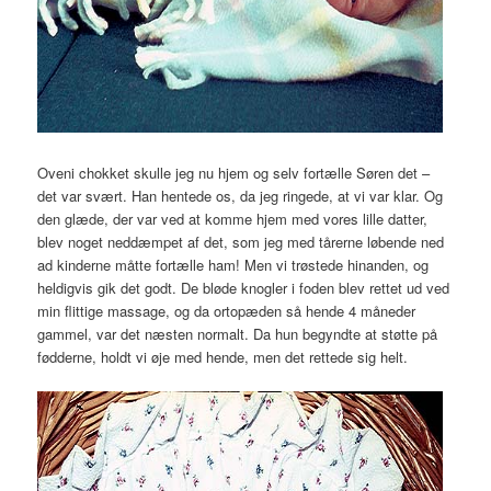
Oveni chokket skulle jeg nu hjem og selv fortælle Søren det –
det var svært. Han hentede os, da jeg ringede, at vi var klar. Og
den glæde, der var ved at komme hjem med vores lille datter,
blev noget neddæmpet af det, som jeg med tårerne løbende ned
ad kinderne måtte fortælle ham! Men vi trøstede hinanden, og
heldigvis gik det godt. De bløde knogler i foden blev rettet ud ved
min flittige massage, og da ortopæden så hende 4 måneder
gammel, var det næsten normalt. Da hun begyndte at støtte på
fødderne, holdt vi øje med hende, men det rettede sig helt.