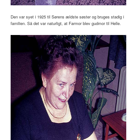
Den var syet i 1925 til Sørens ældste søster og bruges stadig i
familien. Så det var naturligt, at Farmor blev gudmor til Helle.