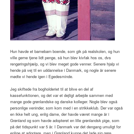
Hun havde et barnebarn boende, som gik på realskolen, og hun
ville gerne tjene lidt penge, så hun blev kivfak hos os, dvs
rengøringshjælp, og vi blev meget gode venner. Senere hjalp vi
hende på vej til en uddannelse i Danmark, og nogle år senere
mødte vi hende igen i Egedesminde.
Jeg skiftede fra bogholderiet til at blive en del af
kassefunktionen, og det var et dejligt arbejde sammen med
mange gode grønlandske og danske kolleger. Nogle blev også
personlige veninder, som kom med i en strikkeklub. Der var også
en ikke helt ung, enlig dame, der havde været mange år i
Grønland og som havde adopteret en lille grønlandsk pige, som
på det tidspunkt var 5 år. I Danmark var det dengang umuligt for
enlige at adoptere, men i Grønland kunne det lade sig gøre,