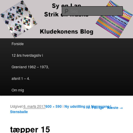
Kludekonens blog
Søg
Sy en lap – strik en maske
Primær menu
Forside
Fortsæt til primært indhold
Fortsæt til sekundært indhold
12 års hverdagsliv i
Grønland 1962 – 1973,
afsnit 1 – 4.
Om mig
Udgivet
6. marts 2017
600 × 590
i
Ny udstilling på Nørrevang i
Billednavigation
← Forrige
Næste →
Stensballe
tæpper 15