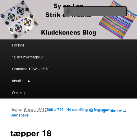
Kludekonens blog
Søg
Sy en lap – strik en maske
Primær menu
Forside
Fortsæt til primært indhold
Fortsæt til sekundært indhold
12 års hverdagsliv i
Grønland 1962 – 1973,
afsnit 1 – 4.
Om mig
Udgivet
6. marts 2017
600 × 749
i
Ny udstilling på Nørrevang i
Billednavigation
← Forrige
Næste →
Stensballe
tæpper 18