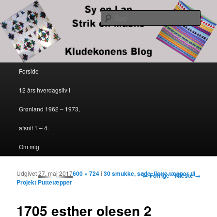
Kludekonens blog
Søg
Sy en lap – strik en maske
Primær menu
Forside
Fortsæt til primært indhold
Fortsæt til sekundært indhold
12 års hverdagsliv i
Grønland 1962 – 1973,
afsnit 1 – 4.
Om mig
Udgivet
27. maj 2017
600 × 724
i
30 smukke, søde, flotte tæpper til
Billednavigation
← Forrige
Næste →
Projekt Puttetæpper
1705 esther olesen 2