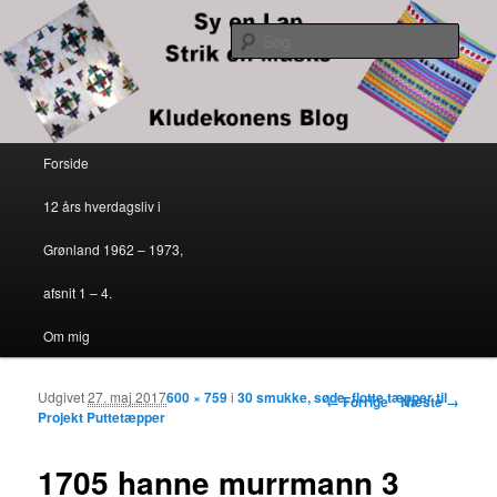
Kludekonens blog
Søg
Sy en lap – strik en maske
Primær menu
Forside
Fortsæt til primært indhold
Fortsæt til sekundært indhold
12 års hverdagsliv i
Grønland 1962 – 1973,
afsnit 1 – 4.
Om mig
Udgivet
27. maj 2017
600 × 759
i
30 smukke, søde, flotte tæpper til
Billednavigation
← Forrige
Næste →
Projekt Puttetæpper
1705 hanne murrmann 3