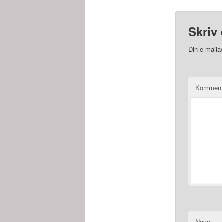
Skriv 
Din e-mailad
Kommen
Navn