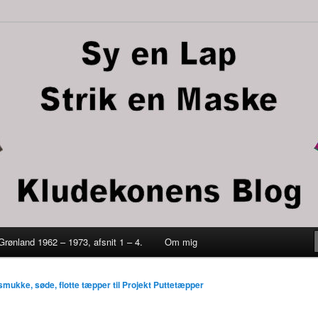
trik en maske
 Grønland 1962 – 1973, afsnit 1 – 4.
Om mig
ld
smukke, søde, flotte tæpper til Projekt Puttetæpper