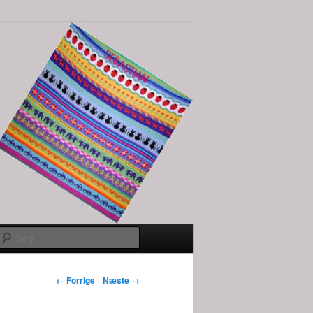
Søg
Billednavigation
← Forrige
Næste →