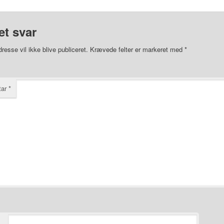
et svar
resse vil ikke blive publiceret.
Krævede felter er markeret med
*
tar
*