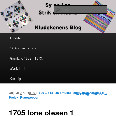
Kludekonens blog
Søg
Sy en lap – strik en maske
Primær menu
Forside
Fortsæt til primært indhold
Fortsæt til sekundært indhold
12 års hverdagsliv i
Grønland 1962 – 1973,
afsnit 1 – 4.
Om mig
Udgivet
27. maj 2017
600 × 745
i
30 smukke, søde, flotte tæpper til
Billednavigation
← Forrige
Næste →
Projekt Puttetæpper
1705 lone olesen 1