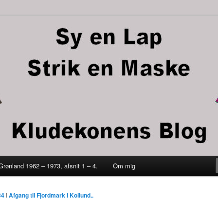
trik en maske
 Grønland 1962 – 1973, afsnit 1 – 4.
Om mig
ld
34
i
Afgang til Fjordmark i Kollund..