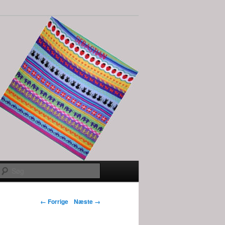
Søg
Billednavigation
← Forrige
Næste →