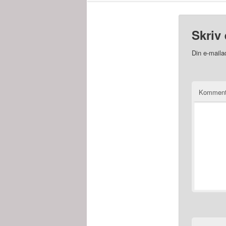
Skriv 
Din e-mailad
Kommen