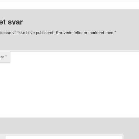
et svar
resse vil ikke blive publiceret.
Krævede felter er markeret med
*
tar
*