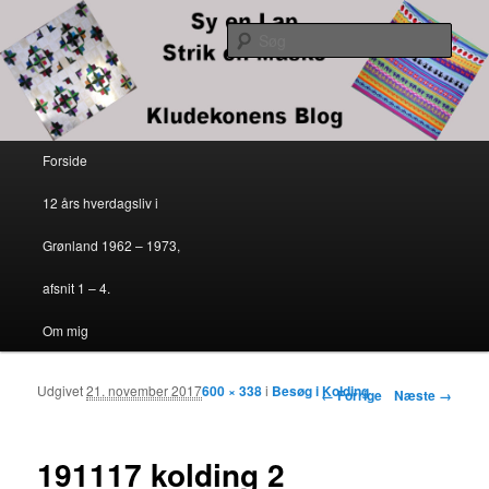
Kludekonens blog
Søg
Sy en lap – strik en maske
Primær menu
Forside
Fortsæt til primært indhold
Fortsæt til sekundært indhold
12 års hverdagsliv i
Grønland 1962 – 1973,
afsnit 1 – 4.
Om mig
Udgivet
21. november 2017
600 × 338
i
Besøg i Kolding
Billednavigation
← Forrige
Næste →
191117 kolding 2