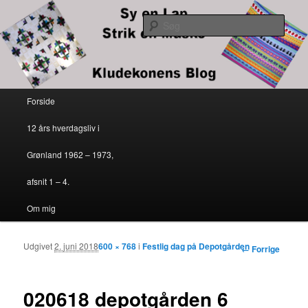
Kludekonens blog
Søg
Sy en lap – strik en maske
Primær menu
Forside
Fortsæt til primært indhold
Fortsæt til sekundært indhold
12 års hverdagsliv i
Grønland 1962 – 1973,
afsnit 1 – 4.
Om mig
Udgivet
2. juni 2018
600 × 768
i
Festlig dag på Depotgården
Billednavigation
← Forrige
020618 depotgården 6