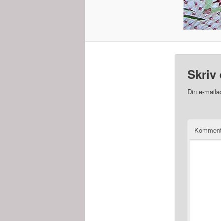
Skriv 
Din e-mailad
Kommen