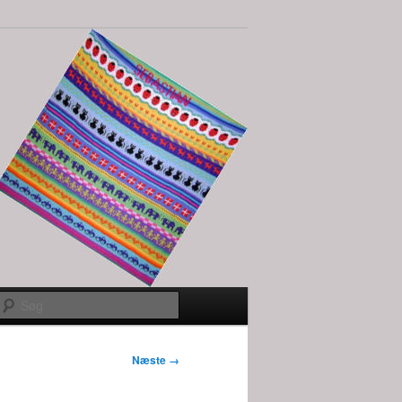
Søg
Billednavigation
Næste →