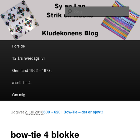
Kludekonens blog
Søg
Sy en lap – strik en maske
Primær menu
Forside
Fortsæt til primært indhold
Fortsæt til sekundært indhold
12 års hverdagsliv i
Grønland 1962 – 1973,
afsnit 1 – 4.
Om mig
Udgivet
2. juli 2018
600 × 620
i
Bow-Tie – det er sjovt!
Billedn
bow-tie 4 blokke