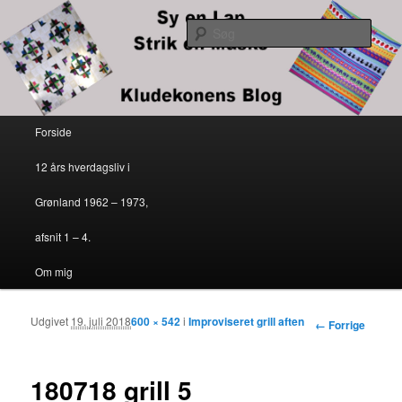
Kludekonens blog
Søg
Sy en lap – strik en maske
Primær menu
Forside
Fortsæt til primært indhold
Fortsæt til sekundært indhold
12 års hverdagsliv i
Grønland 1962 – 1973,
afsnit 1 – 4.
Om mig
Udgivet
19. juli 2018
600 × 542
i
Improviseret grill aften
Billednavigation
← Forrige
180718 grill 5