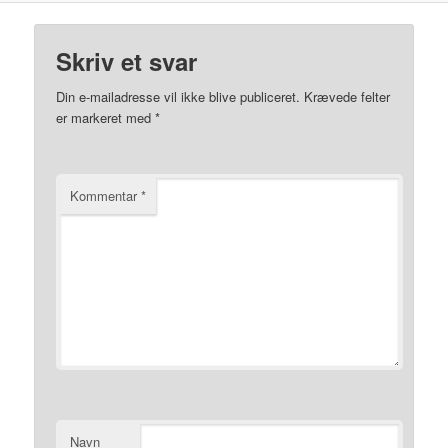
Skriv et svar
Din e-mailadresse vil ikke blive publiceret.
Krævede felter
er markeret med
*
Kommentar
*
Navn