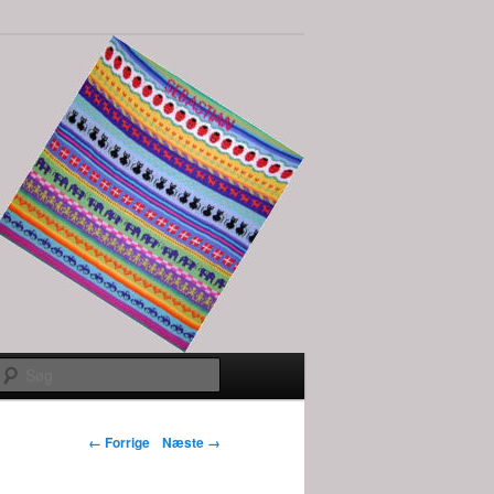
Søg
Billednavigation
← Forrige
Næste →