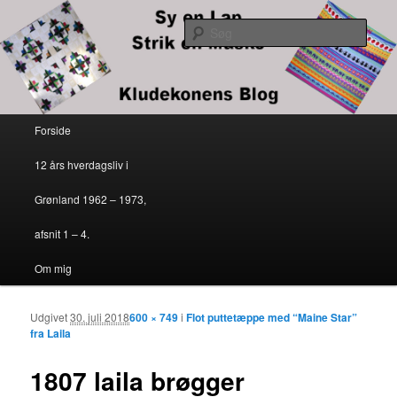
Kludekonens blog
Søg
Sy en lap – strik en maske
Primær menu
Forside
Fortsæt til primært indhold
Fortsæt til sekundært indhold
12 års hverdagsliv i
Grønland 1962 – 1973,
afsnit 1 – 4.
Om mig
Udgivet
30. juli 2018
600 × 749
i
Flot puttetæppe med “Maine Star”
Billedn
fra Laila
1807 laila brøgger