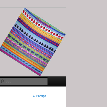
Søg
Billednavigation
← Forrige