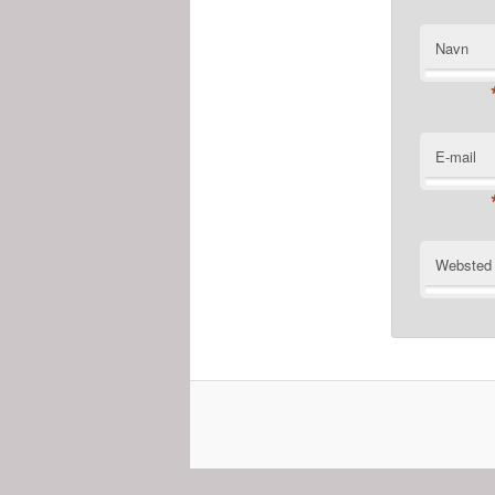
Navn
E-mail
Websted