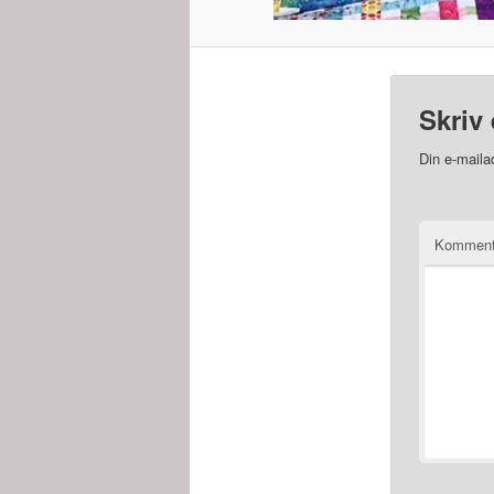
Skriv 
Din e-mailad
Kommen