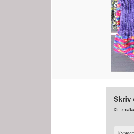
Skriv 
Din e-mailad
Kommen