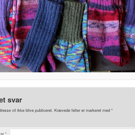
et svar
resse vil ikke blive publiceret.
Krævede felter er markeret med
*
tar
*