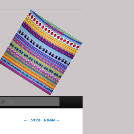
Søg
Billednavigation
← Forrige
Næste →