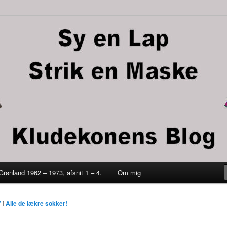
trik en maske
 Grønland 1962 – 1973, afsnit 1 – 4.
Om mig
ld
7
i
Alle de lækre sokker!