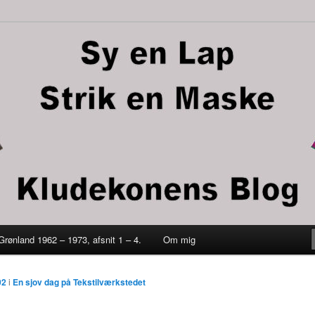
trik en maske
 Grønland 1962 – 1973, afsnit 1 – 4.
Om mig
ld
02
i
En sjov dag på Tekstilværkstedet