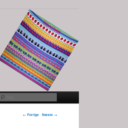
Søg
Billednavigation
← Forrige
Næste →