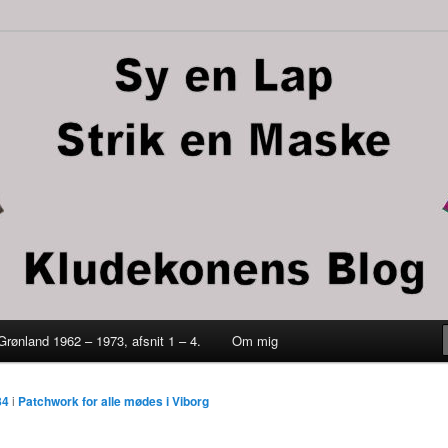
trik en maske
 Grønland 1962 – 1973, afsnit 1 – 4.
Om mig
ld
84
i
Patchwork for alle mødes i Viborg