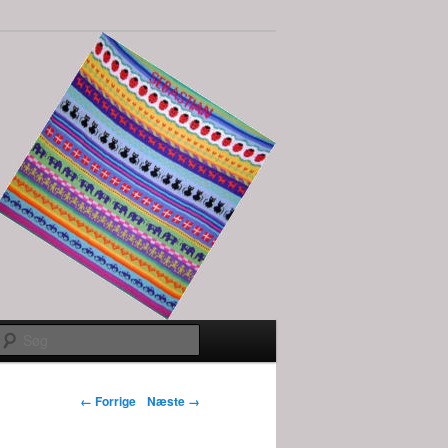
Søg
Billednavigation
← Forrige
Næste →