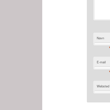
Navn
E-mail
Websted