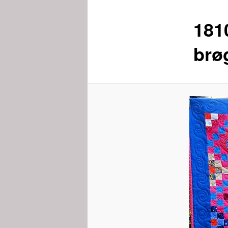
181
brø