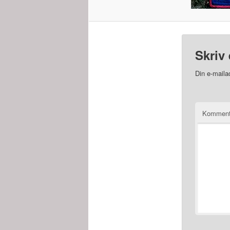
Skriv 
Din e-mailad
Kommen