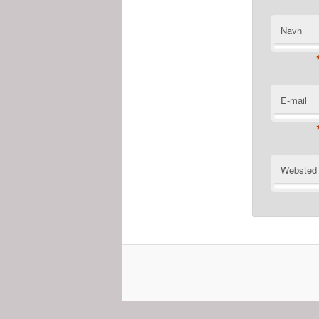
Navn
E-mail
Websted