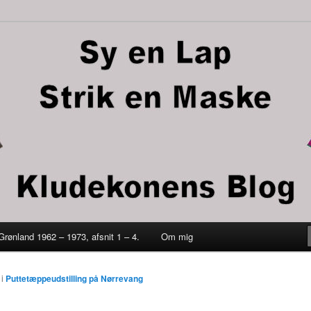
trik en maske
 Grønland 1962 – 1973, afsnit 1 – 4.
Om mig
ld
i
Puttetæppeudstilling på Nørrevang