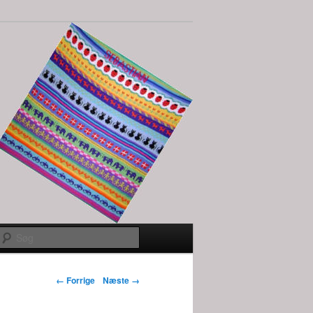
Søg
Billednavigation
← Forrige
Næste →