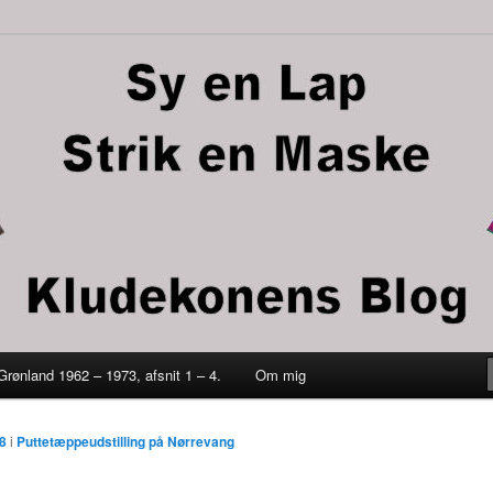
trik en maske
 Grønland 1962 – 1973, afsnit 1 – 4.
Om mig
ld
8
i
Puttetæppeudstilling på Nørrevang