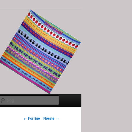
Søg
Billednavigation
← Forrige
Næste →