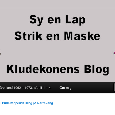
trik en maske
 Grønland 1962 – 1973, afsnit 1 – 4.
Om mig
ld
i
Puttetæppeudstilling på Nørrevang