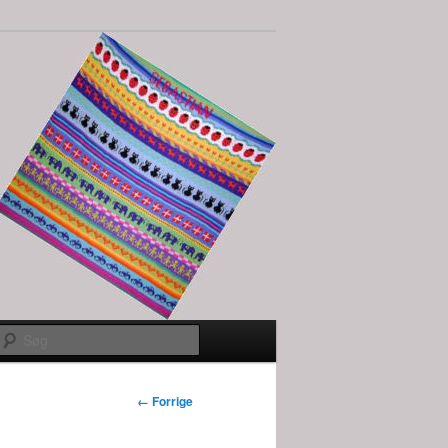
Søg
Billednavigation
← Forrige