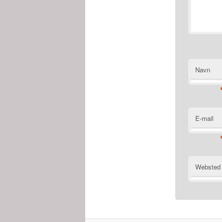
Navn
E-mail
Websted