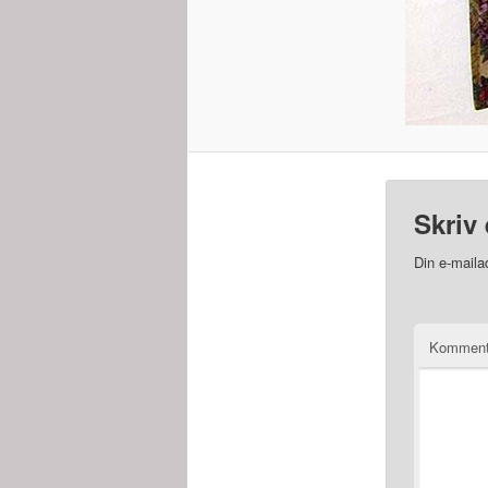
Skriv 
Din e-mailad
Kommen