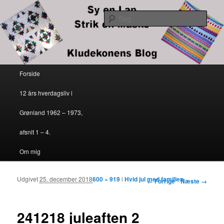
Kludekonens blog
Søg
Sy en lap – strik en maske
Primær menu
Forside
Fortsæt til primært indhold
Fortsæt til sekundært indhold
12 års hverdagsliv i
Grønland 1962 – 1973,
afsnit 1 – 4.
Om mig
Udgivet
25. december 2018
600 × 919
i
Hvid jul med familien
Billednavigation
← Forrige
Næste →
241218 juleaften 2