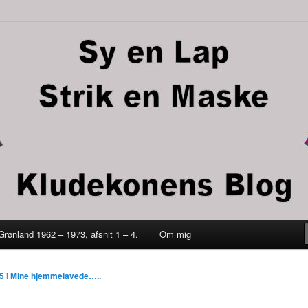
trik en maske
 Grønland 1962 – 1973, afsnit 1 – 4.
Om mig
ld
5
i
Mine hjemmelavede…..