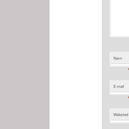
Navn
E-mail
Websted