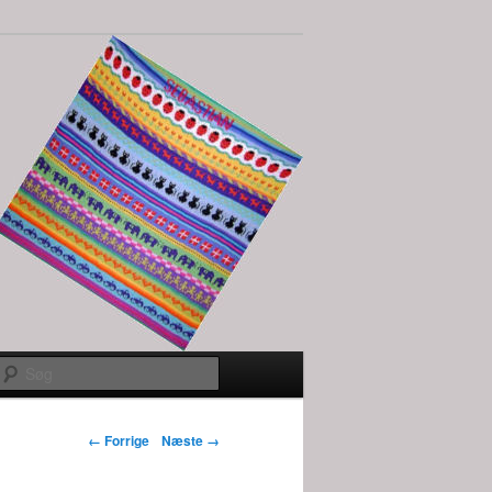
Søg
Billednavigation
← Forrige
Næste →