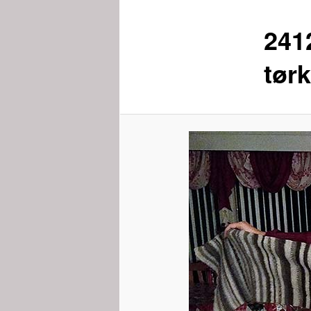
241
tør