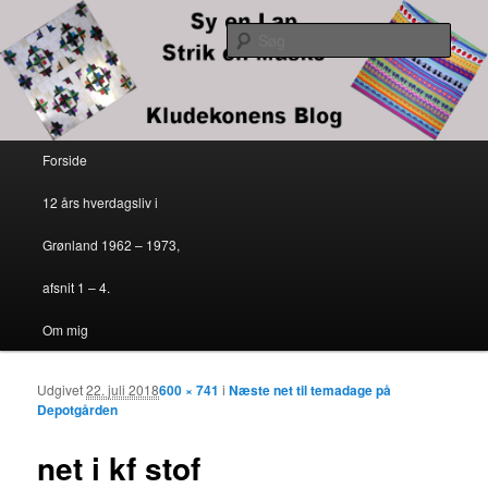
Kludekonens blog
Søg
Sy en lap – strik en maske
Primær menu
Forside
Fortsæt til primært indhold
Fortsæt til sekundært indhold
12 års hverdagsliv i
Grønland 1962 – 1973,
afsnit 1 – 4.
Om mig
Udgivet
22. juli 2018
600 × 741
i
Næste net til temadage på
Billedn
Depotgården
net i kf stof