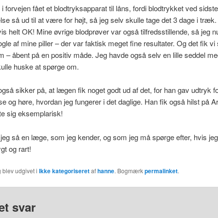
 forvejen fået et blodtryksapparat til låns, fordi blodtrykket ved sidste
se så ud til at være for højt, så jeg selv skulle tage det 3 dage i træk
vis helt OK! Mine øvrige blodprøver var også tilfredsstillende, så jeg nu
gle af mine piller – der var faktisk meget fine resultater. Og det fik vi
 – åbent på en positiv måde. Jeg havde også selv en lille seddel me
skulle huske at spørge om.
også sikker på, at lægen fik noget godt ud af det, for han gav udtryk fo
t se og høre, hvordan jeg fungerer i det daglige. Han fik også hilst på A
e sig eksemplarisk!
jeg så en læge, som jeg kender, og som jeg må spørge efter, hvis jeg
ygt og rart!
 blev udgivet i
Ikke kategoriseret
af
hanne
. Bogmærk
permalinket
.
et svar