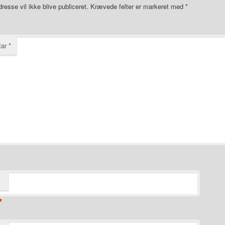
resse vil ikke blive publiceret.
Krævede felter er markeret med
*
tar
*
*