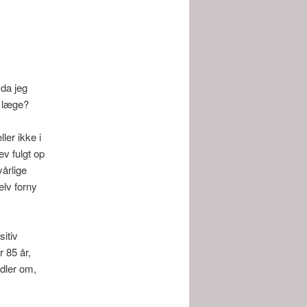
 da jeg
n læge?
ler ikke i
ev fulgt op
årlige
elv forny
itiv
r 85 år,
ndler om,