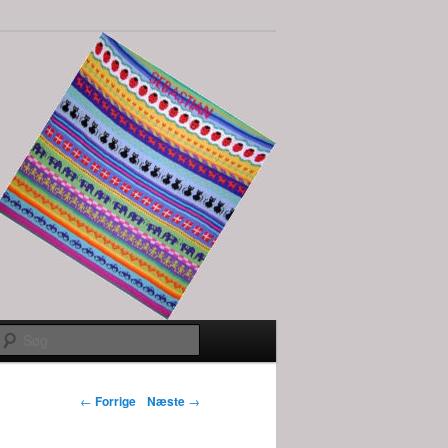
Søg
Indlægs
←
Forrige
Næste
→
navigation