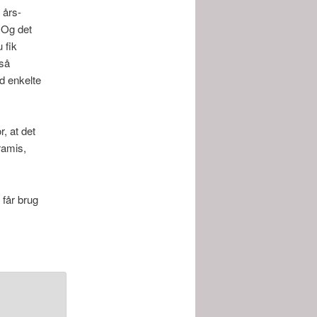
 års-
. Og det
 fik
 så
d enkelte
r, at det
ramis,
 får brug