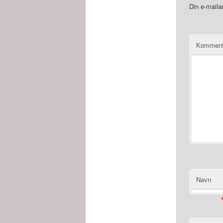
Din e-mailad
Kommen
Navn