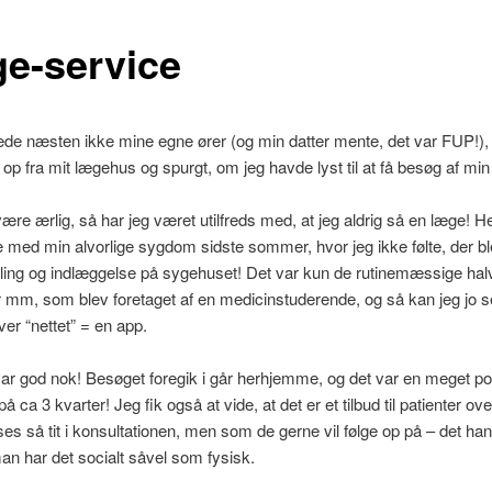
e-service
oede næsten ikke mine egne ører (og min datter mente, det var FUP!),
t op fra mit lægehus og spurgt, om jeg havde lyst til at få besøg af mi
ære ærlig, så har jeg været utilfreds med, at jeg aldrig så en læge! Hel
e med min alvorlige sygdom sidste sommer, hvor jeg ikke følte, der bl
ing og indlæggelse på sygehuset! Det var kun de rutinemæssige halv
 mm, som blev foretaget af en medicinstuderende, og så kan jeg jo s
ver “nettet” = en app.
r god nok! Besøget foregik i går herhjemme, og det var en meget pos
å ca 3 kvarter! Jeg fik også at vide, at det er et tilbud til patienter ove
es så tit i konsultationen, men som de gerne vil følge op på – det ha
n har det socialt såvel som fysisk.