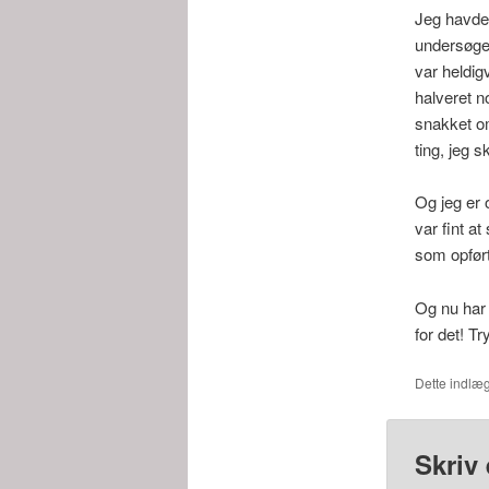
Jeg havde i
undersøgel
var heldig
halveret no
snakket om
ting, jeg 
Og jeg er 
var fint a
som opført
Og nu har 
for det! Tr
Dette indlæg
Skriv 