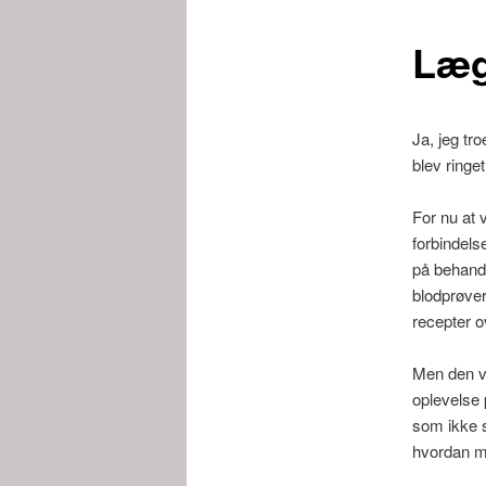
Læg
Ja, jeg tr
blev ringe
For nu at v
forbindels
på behandl
blodprøver
recepter o
Men den va
oplevelse p
som ikke s
hvordan ma