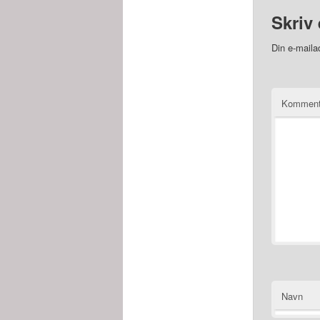
Skriv 
Din e-mailad
Kommen
Navn