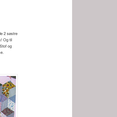
e 2 søstre
! Og til
 Stof og
se.