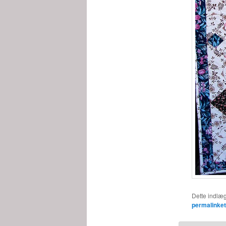
Dette indlæg
permalinket