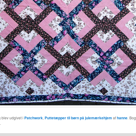
 blev udgivet i
Patchwork
,
Puttetæpper til børn på julemærkehjem
af
hanne
. Bo
.