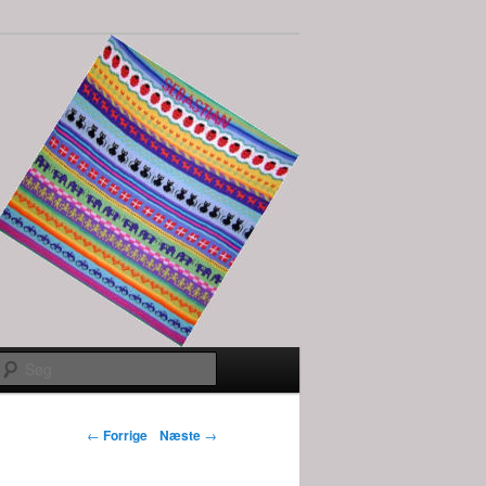
Søg
Indlægs
←
Forrige
Næste
→
navigation