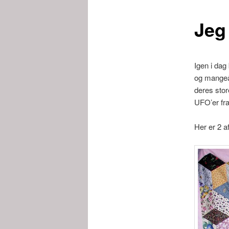
Jeg
Igen i dag
og mangeår
deres stor
UFO’er fra
Her er 2 a