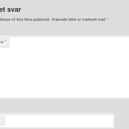
et svar
resse vil ikke blive publiceret.
Krævede felter er markeret med
*
tar
*