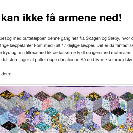
 kan ikke få armene ned!
 besøg med puttetæpper, denne gang helt fra Skagen og Sæby, hvor d
ige tæppetanter kom med i alt 17 dejlige tæpper. Det er da fantastisk
e fryd og min tilfredshed fik de taskerne fyldt op igen med materialer!
 det store lager af puttetæppe-donationer. Så de bliver ikke arbejdslø
f dem: