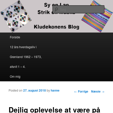
Kludekonens blog
Søg
Sy en lap – strik en maske
Primær menu
Forside
Fortsæt til primært indhold
Fortsæt til sekundært indhold
12 års hverdagsliv i
Grønland 1962 – 1973,
afsnit 1 – 4.
Om mig
Posted on
27. august 2018
by
hanne
Indlægs navigation
←
Forrige
Næste
→
Dejlig oplevelse at være på