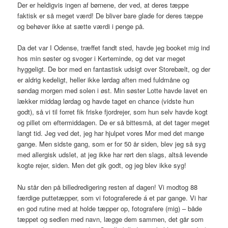
Der er heldigvis ingen af børnene, der ved, at deres tæppe
faktisk er så meget værd! De bliver bare glade for deres tæppe
og behøver ikke at sætte værdi i penge på.
Da det var I Odense, træffet fandt sted, havde jeg booket mig ind
hos min søster og svoger i Kerteminde, og det var meget
hyggeligt. De bor med en fantastisk udsigt over Storebælt, og der
er aldrig kedeligt, heller ikke lørdag aften med fuldmåne og
søndag morgen med solen i øst. Min søster Lotte havde lavet en
lækker middag lørdag og havde taget en chance (vidste hun
godt), så vi til forret fik friske fjordrejer, som hun selv havde kogt
og pillet om eftermiddagen. De er så bittesmå, at det tager meget
langt tid. Jeg ved det, jeg har hjulpet vores Mor med det mange
gange. Men sidste gang, som er for 50 år siden, blev jeg så syg
med allergisk udslet, at jeg ikke har rørt den slags, altså levende
kogte rejer, siden. Men det gik godt, og jeg blev ikke syg!
Nu står den på billedredigering resten af dagen! Vi modtog 88
færdige puttetæpper, som vi fotograferede á et par gange. Vi har
en god rutine med at holde tæpper op, fotografere (mig) – både
tæppet og sedlen med navn, lægge dem sammen, det går som