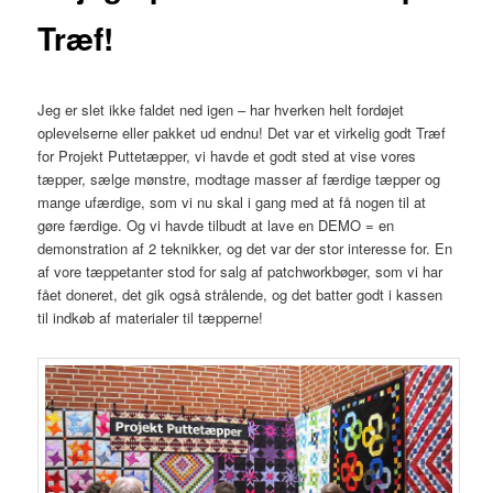
Træf!
Jeg er slet ikke faldet ned igen – har hverken helt fordøjet
oplevelserne eller pakket ud endnu! Det var et virkelig godt Træf
for Projekt Puttetæpper, vi havde et godt sted at vise vores
tæpper, sælge mønstre, modtage masser af færdige tæpper og
mange ufærdige, som vi nu skal i gang med at få nogen til at
gøre færdige. Og vi havde tilbudt at lave en DEMO = en
demonstration af 2 teknikker, og det var der stor interesse for. En
af vore tæppetanter stod for salg af patchworkbøger, som vi har
fået doneret, det gik også strålende, og det batter godt i kassen
til indkøb af materialer til tæpperne!