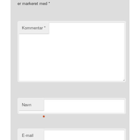
er markeret med
*
Kommentar
*
Navn
*
E-mail