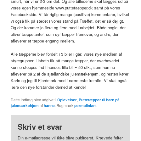
smurt, når vi er 2-3 om det. Og alle billederne skal lægges ud på
vores egen hjemmeside www.puttetaepper.dk samt på vores
Facebookside. Vi får rigtig mange (positive) kommentarer, hvilket
vi også fik på stedet i vores stand på Træffet, det er så dejligt.
Og der kommer jo flere og flere med i arbejdet. Både nogle, der
bliver tæppetanter, som syr tæpper fremover, og andre, der
afleverer et tæppe engang imellem.
Alle tæpperne blev fordelt i 3 biler i går: vores nye medlem af
styregruppen Lisbeth fik så mange tæpper, der overhovedet
kunne stoppes ind i hendes lille bil = 50 stk., som hun nu
afleverer på 2 af de sjællandske julemærkehjem, og resten kører
Karin og jeg til Fjordmark med i nærmeste fremtid. Vi skal også
lære den nye forstander derned at kende!
Dette indlæg blev udgivet i
Oplevelser
,
Puttetæpper til børn på
julemærkehjem
af
hanne
. Bogmærk
permalinket
.
Skriv et svar
Din e-mailadresse vil ikke blive publiceret.
Krævede felter