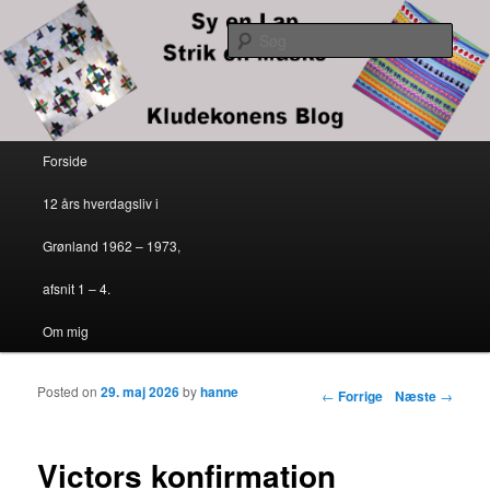
Kludekonens blog
Søg
Sy en lap – strik en maske
Primær menu
Forside
Fortsæt til primært indhold
Fortsæt til sekundært indhold
12 års hverdagsliv i
Grønland 1962 – 1973,
afsnit 1 – 4.
Om mig
Posted on
29. maj 2026
by
hanne
Indlægs navigation
←
Forrige
Næste
→
Victors konfirmation