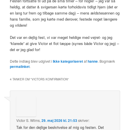
Festen fortsatte til ud på de små timer – for nogle! – jeg var så
heldig, at datter & svigersøn kørte forholdsvis tidligt hjem (det er
en lang tur frem og tilbage samme dag) – mens ældstesønnen og
hans familie, som jeg kørte med derover, festede noget længere
og vildere!
Det var en dejlig fest, vi var meget heldige med vejret- og jeg
“klarede” at give Victor et flot tæppe (synes både Victor og jeg) –
det er jeg glad for!
Dette indlæg blev udgivet i
Ikke kategoriseret
af
hanne
. Bogmærk
permalinket
.
4 TANKER OM "
VICTORS KONFIRMATION
"
Victor S. Wilms
,
29. maj 2026 kl. 21:53
skriver:
Tak for den dejlige beskrivelse af mig og festen. Det