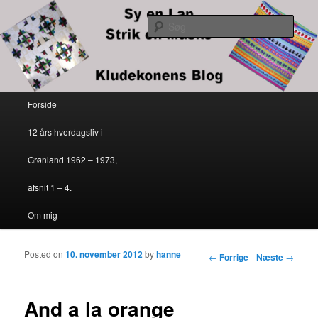
Kludekonens blog
Søg
Sy en lap – strik en maske
Primær menu
Forside
Fortsæt til primært indhold
Fortsæt til sekundært indhold
12 års hverdagsliv i
Grønland 1962 – 1973,
afsnit 1 – 4.
Om mig
Posted on
10. november 2012
by
hanne
Indlægs navigation
←
Forrige
Næste
→
And a la orange