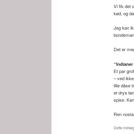
Vi fik det
kød, og da
Jeg kan ik
bondemande
Det er meg
“Indianer
Et par gro
– ved ikke
lille dåse
et drys tør
spise. Kart
Ren nostal
Dette indlæg