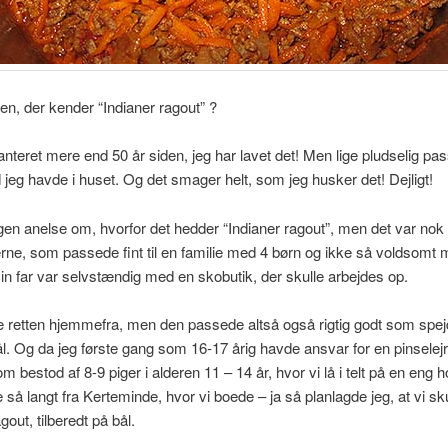
en, der kender “Indianer ragout” ?
anteret mere end 50 år siden, jeg har lavet det! Men lige pludselig pa
jeg havde i huset. Og det smager helt, som jeg husker det! Dejligt!
gen anelse om, hvorfor det hedder “Indianer ragout”, men det var nok
’erne, som passede fint til en familie med 4 børn og ikke så voldsomt
n far var selvstændig med en skobutik, der skulle arbejdes op.
e retten hjemmefra, men den passede altså også rigtig godt som spe
ål. Og da jeg første gang som 16-17 årig havde ansvar for en pinselejr
om bestod af 8-9 piger i alderen 11 – 14 år, hvor vi lå i telt på en eng 
 så langt fra Kerteminde, hvor vi boede – ja så planlagde jeg, at vi sk
gout, tilberedt på bål.