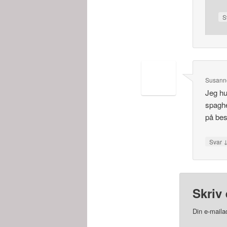
S
Susann
Jeg hu
spaghe
på be
Svar
Skriv 
Din e-mailad