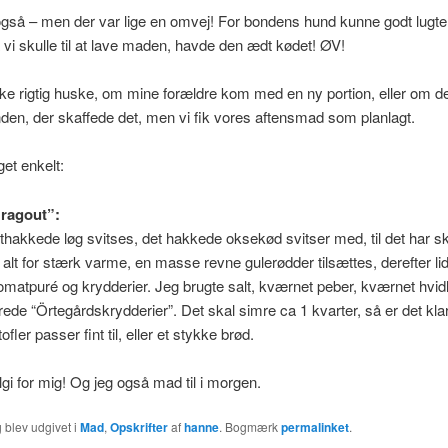
 også – men der var lige en omvej! For bondens hund kunne godt lugte
 vi skulle til at lave maden, havde den ædt kødet! ØV!
ke rigtig huske, om mine forældre kom med en ny portion, eller om de
n, der skaffede det, men vi fik vores aftensmad som planlagt.
et enkelt:
 ragout”:
fthakkede løg svitses, det hakkede oksekød svitser med, til det har ski
 alt for stærk varme, en masse revne gulerødder tilsættes, derefter li
 tomatpuré og krydderier. Jeg brugte salt, kværnet peber, kværnet hvid
rede “Örtegårdskrydderier”. Det skal simre ca 1 kvarter, så er det klar 
ofler passer fint til, eller et stykke brød.
gi for mig! Og jeg også mad til i morgen.
 blev udgivet i
Mad
,
Opskrifter
af
hanne
. Bogmærk
permalinket
.