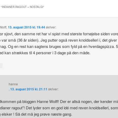
 "
INDIANER RAGOUT = NOSTALGI
"
olff
,
13. august 2015 kl. 19:44
skriver:
or sjovt, den samme ret har vi spist med største fornøjelse siden vor
 var små (36 år siden). Jeg putter også reven knoldselleri i, det giver
ag. Og en rest kan sagtens bruges som fyld på en hverdagspizza. 
d kan strækkes til 4 personer i 3 dage på den måde.
↓
hanne
,
13. august 2015 kl. 21:11
skriver:
lkommen på bloggen Hanne Wolff! Der er altså nogen, der kender mi
ndianer ragout”! Det lyder som en god idé med reven knoldselleri, so
g elsker ! Så det må jeg prøve næste gang.