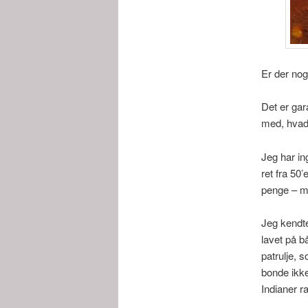
Er der nog
Det er gar
med, hvad 
Jeg har in
ret fra 50
penge – mi
Jeg kendt
lavet på b
patrulje, s
bonde ikke
Indianer ra