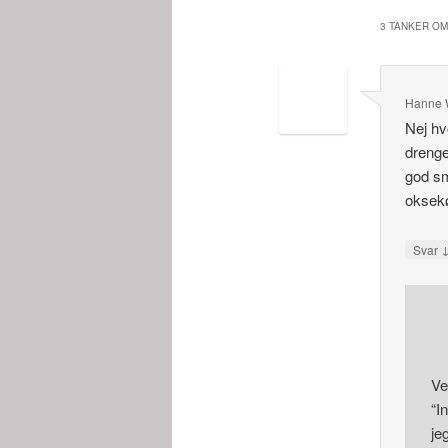
3 TANKER OM
Hanne W
Nej hv
drenge
god sm
oksekø
Svar
Ve
“I
je