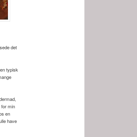
ssede det
 en typisk
 mange
jdermad,
 for min
hos en
ulle have