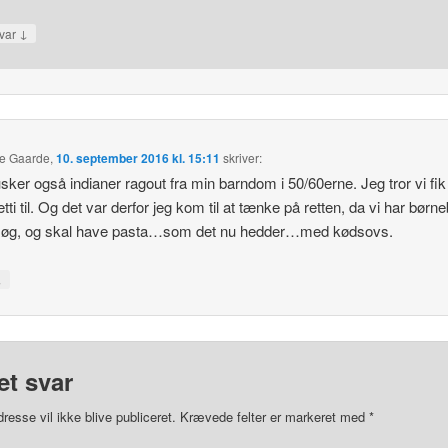
↓
var
e Gaarde
,
10. september 2016 kl. 15:11
skriver:
sker også indianer ragout fra min barndom i 50/60erne. Jeg tror vi fik
tti til. Og det var derfor jeg kom til at tænke på retten, da vi har børn
søg, og skal have pasta…som det nu hedder…med kødsovs.
↓
et svar
resse vil ikke blive publiceret.
Krævede felter er markeret med
*