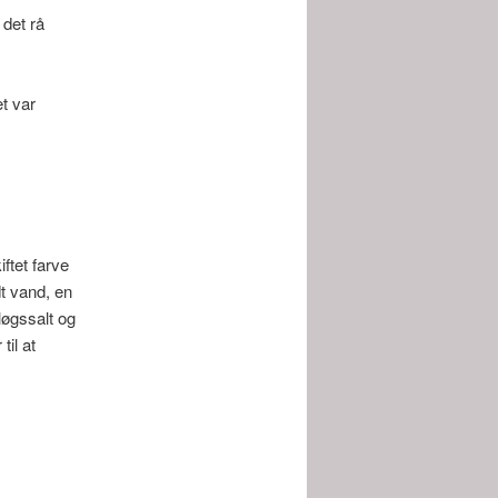
 det rå
t var
ftet farve
dt vand, en
løgssalt og
til at