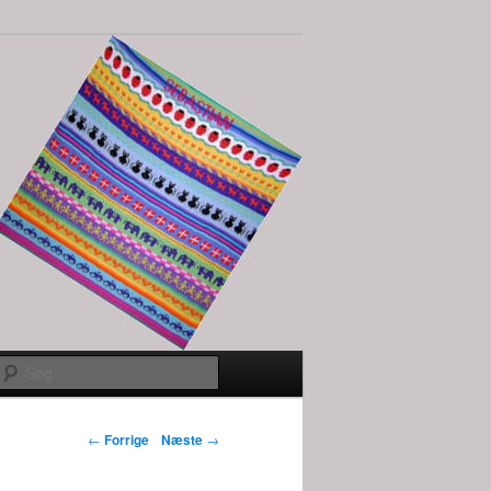
Søg
Indlægs
←
Forrige
Næste
→
navigation