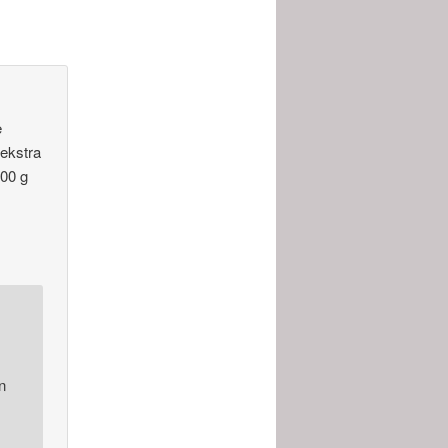
e
 ekstra
500 g
n
m