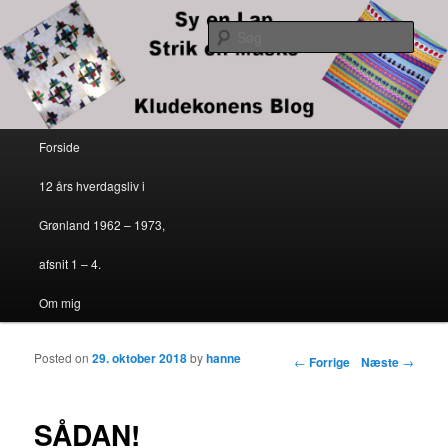
Kludekonens blog
Søg
Sy en lap – strik en maske
Primær menu
Forside
Fortsæt til primært indhold
Fortsæt til sekundært indhold
12 års hverdagsliv i
Grønland 1962 – 1973,
afsnit 1 – 4.
Om mig
Posted on
29. oktober 2018
by
hanne
Indlægs navigation
←
Forrige
Næste
→
SÅDAN!