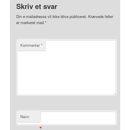
Skriv et svar
Din e-mailadresse vil ikke blive publiceret.
Krævede felter
er markeret med
*
Kommentar
*
Navn
*