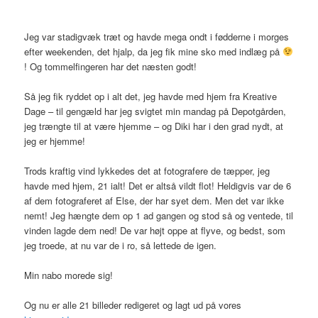
Jeg var stadigvæk træt og havde mega ondt i fødderne i morges
efter weekenden, det hjalp, da jeg fik mine sko med indlæg på
! Og tommelfingeren har det næsten godt!
Så jeg fik ryddet op i alt det, jeg havde med hjem fra Kreative
Dage – til gengæld har jeg svigtet min mandag på Depotgården,
jeg trængte til at være hjemme – og Diki har i den grad nydt, at
jeg er hjemme!
Trods kraftig vind lykkedes det at fotografere de tæpper, jeg
havde med hjem, 21 ialt! Det er altså vildt flot! Heldigvis var de 6
af dem fotograferet af Else, der har syet dem. Men det var ikke
nemt! Jeg hængte dem op 1 ad gangen og stod så og ventede, til
vinden lagde dem ned! De var højt oppe at flyve, og bedst, som
jeg troede, at nu var de i ro, så lettede de igen.
Min nabo morede sig!
Og nu er alle 21 billeder redigeret og lagt ud på vores