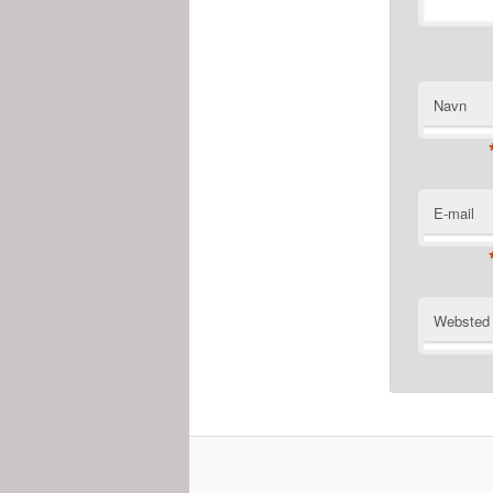
Navn
E-mail
Websted