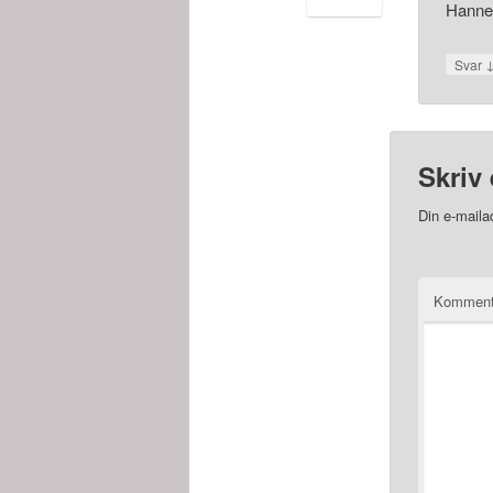
Hanne 
Svar
Skriv 
Din e-mailad
Kommen