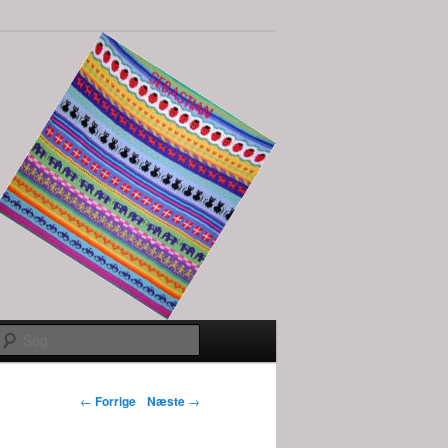
Søg
Indlægs
←
Forrige
Næste
→
navigation