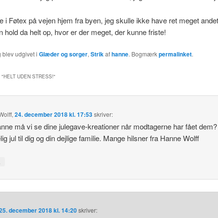
ge i Føtex på vejen hjem fra byen, jeg skulle ikke have ret meget andet
 hold da helt op, hvor er der meget, der kunne friste!
 blev udgivet i
Glæder og sorger
,
Strik
af
hanne
. Bogmærk
permalinket
.
 "
HELT UDEN STRESS!
"
olff
,
24. december 2018 kl. 17:53
skriver:
nne må vi se dine julegave-kreationer når modtagerne har fået dem?
g jul til dig og din dejlige familie. Mange hilsner fra Hanne Wolff
↓
25. december 2018 kl. 14:20
skriver: