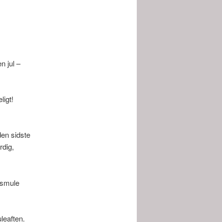
n jul –
ligt!
den sidste
rdig,
n smule
leaften.