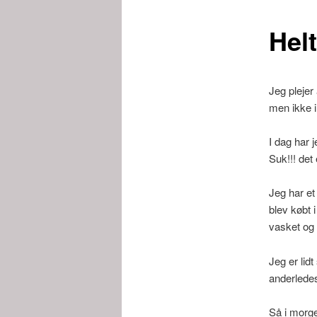
Hel
Jeg plejer 
men ikke i
I dag har 
Suk!!! det 
Jeg har et
blev købt 
vasket og 
Jeg er lid
anderledes
Så i morge