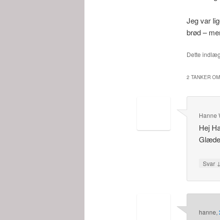
Jeg var li
brød – men
Dette indlæg
2 TANKER OM
Hanne W
Hej Ha
Glædeli
Svar
hanne
,