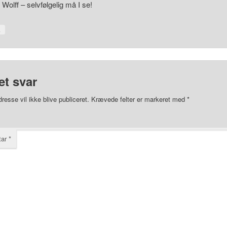
Wolff – selvfølgelig må I se!
↓
et svar
resse vil ikke blive publiceret.
Krævede felter er markeret med
*
tar
*