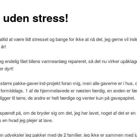
t uden stress!
altid at være lidt stresset og bange for ikke at nå det, jeg gerne vil inde
 år!
jeg endelig fået bilens varmeanlæg repareret, så det nu virker upåklage
er dyrt!
 større pakke-gaver-ind-projekt foran mig, men alle gaverne er i hus, 
i formiddags. 1 af de hjemmelavede er næsten færdig, en anden er fæ
ligger til tørre, de andre er helt færdige og venter kun på gavepapiret.
t spændt på, om de bryder sig om det, jeg har lavet, noget af det er e
 en hvad jeg plejer at lave.
n udveksler jeg pakker med de 2 familier, jeg ikke er sammen med ju