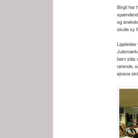
Birgit har 
spændende 
og anekdot
skulle sy 
Ligeledes 
Julemærke
børn slås
rørende, s
øjnene ski