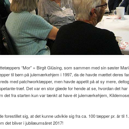
uttetæppers “Mor” = Birgit Glüsing, som sammen med sin søster Mari
æpper til børn på julemærkehjem i 1997, da de havde mættet deres fam
eds med patchworktæpper, men havde appetit på at sy mere, deltog 
petante-træf. Det var en stor glæde for hende at se, hvordan det har 
om det fra starten kun var tænkt at have ét julemærkehjem, Kildemose
 forestillet sig, at det kunne udvikle sig fra ca. 100 tæpper pr. år til 1
m det bliver i jubilæumsåret 2017!