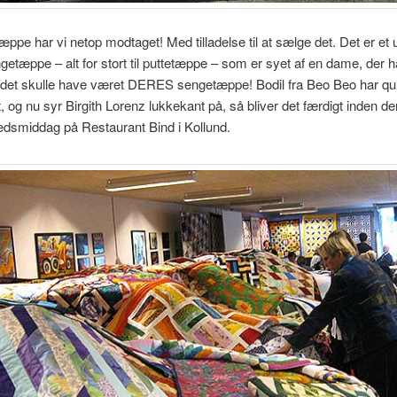
æppe har vi netop modtaget! Med tilladelse til at sælge det. Det er et u
etæppe – alt for stort til puttetæppe – som er syet af en dame, der h
det skulle have været DERES sengetæppe! Bodil fra Beo Beo har qui
t, og nu syr Birgith Lorenz lukkekant på, så bliver det færdigt inden de
edsmiddag på Restaurant Bind i Kollund.