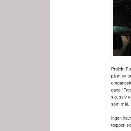
Projekt P
på at sy t
omgangskr
gang i Tæp
sig, selv 
som mål.
Ingen havde
tæpper, so