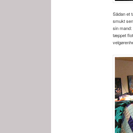
Sådan et t
smukt seng
sin mand: 
tæppet flo
velgørenh