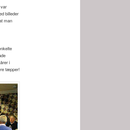
 var
d billeder
 at man
nkelte
åde
årer i
ere tæpper!