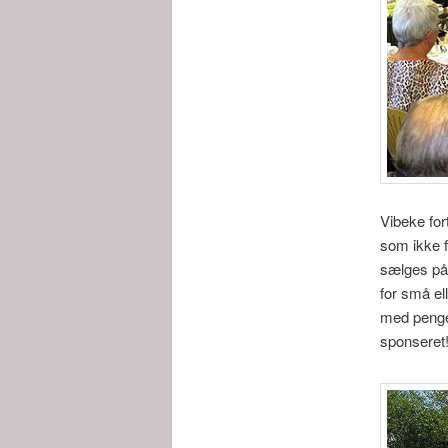
Vibeke for
som ikke f
sælges på 
for små el
med penge
sponseret