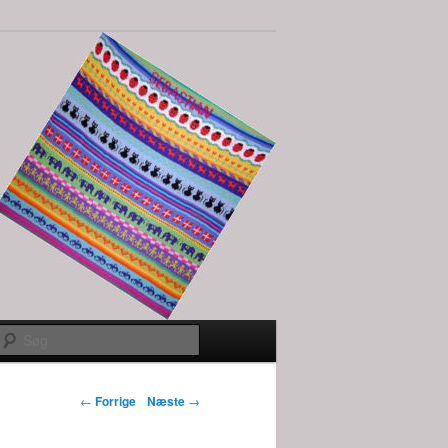
Søg
Indlægs
←
Forrige
Næste
→
navigation