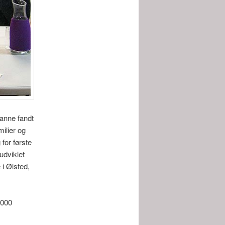
anne fandt
ilier og
for første
udviklet
 i Ølsted,
.000