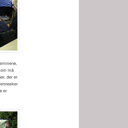
 hjemmene,
, som må
er, der er
 mennesker
e er