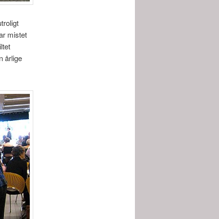
troligt
ar mistet
ltet
n årlige