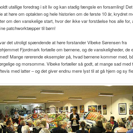
holdt utallige foredrag i sit liv og kan stadig fængsle en forsamling! Det
at høre om optakten og hele historien om de første 10 år, krydret me
er om den vanskelige start, hvor der ikke var forståelse hos alle for,
fine patchworktæpper til børn!
var det utroligt spændende at høre forstander Vibeke Sørensen fra
hjemmet Fjordmark fortælle om børnene, og de vanskeligheder, de e
 med! Mange rørerende eksempler på, hvad børnene kommer med, b
ørgelige og morsomme. Vibeke fortæller så godt, at mange sad med t
ftevis med latter – og det giver endnu mere lyst til at gå hjem og sy fl